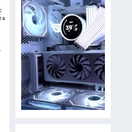
c
e a
n