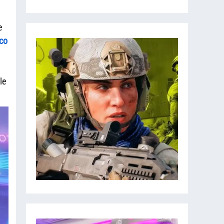
e
co
le