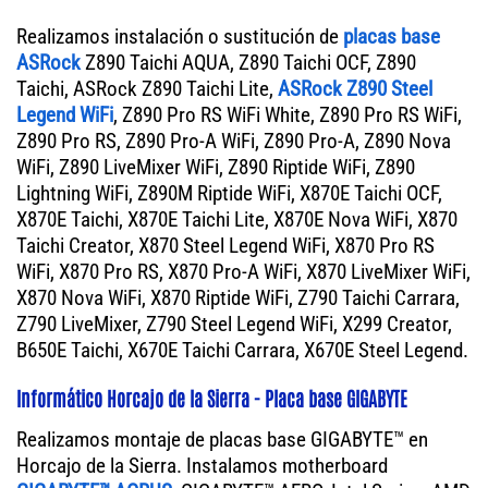
Realizamos instalación o sustitución de
placas base
ASRock
Z890 Taichi AQUA, Z890 Taichi OCF, Z890
Taichi, ASRock Z890 Taichi Lite,
ASRock Z890 Steel
Legend WiFi
, Z890 Pro RS WiFi White, Z890 Pro RS WiFi,
Z890 Pro RS, Z890 Pro-A WiFi, Z890 Pro-A, Z890 Nova
WiFi, Z890 LiveMixer WiFi, Z890 Riptide WiFi, Z890
Lightning WiFi, Z890M Riptide WiFi, X870E Taichi OCF,
X870E Taichi, X870E Taichi Lite, X870E Nova WiFi, X870
Taichi Creator, X870 Steel Legend WiFi, X870 Pro RS
WiFi, X870 Pro RS, X870 Pro-A WiFi, X870 LiveMixer WiFi,
X870 Nova WiFi, X870 Riptide WiFi, Z790 Taichi Carrara,
Z790 LiveMixer, Z790 Steel Legend WiFi, X299 Creator,
B650E Taichi, X670E Taichi Carrara, X670E Steel Legend.
Informático Horcajo de la Sierra - Placa base GIGABYTE
Realizamos montaje de placas base GIGABYTE™ en
Horcajo de la Sierra. Instalamos motherboard