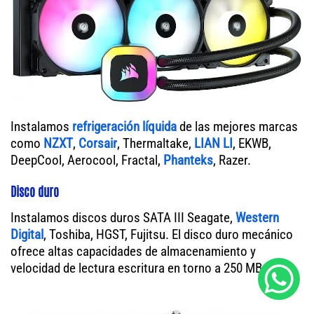
Instalamos
refrigeración líquida
de las mejores marcas
como
NZXT
,
Corsair
, Thermaltake,
LIAN LI
, EKWB,
DeepCool, Aerocool, Fractal,
Phanteks
, Razer.
Disco duro
Instalamos discos duros SATA III Seagate,
Western
Digital
, Toshiba, HGST, Fujitsu. El disco duro mecánico
ofrece altas capacidades de almacenamiento y
velocidad de lectura escritura en torno a 250 MB/s.