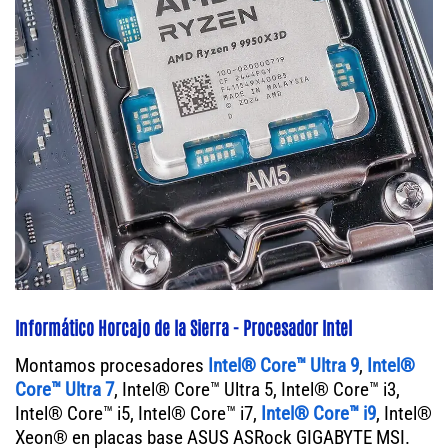
Informático Horcajo de la Sierra - Procesador Intel
Montamos procesadores
Intel® Core™ Ultra 9
,
Intel®
Core™ Ultra 7
, Intel® Core™ Ultra 5, Intel® Core™ i3,
Intel® Core™ i5, Intel® Core™ i7,
Intel® Core™ i9
, Intel®
Xeon® en placas base ASUS ASRock GIGABYTE MSI.