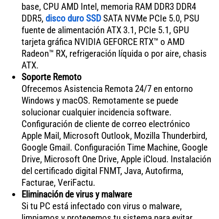
base, CPU AMD Intel, memoria RAM DDR3 DDR4
DDR5,
disco duro SSD
SATA NVMe PCIe 5.0, PSU
fuente de alimentación ATX 3.1, PCIe 5.1, GPU
tarjeta gráfica NVIDIA GEFORCE RTX™ o AMD
Radeon™ RX, refrigeración líquida o por aire, chasis
ATX.
Soporte Remoto
Ofrecemos Asistencia Remota 24/7 en entorno
Windows y macOS. Remotamente se puede
solucionar cualquier incidencia software.
Configuración de cliente de correo electrónico
Apple Mail, Microsoft Outlook, Mozilla Thunderbird,
Google Gmail. Configuración Time Machine, Google
Drive, Microsoft One Drive, Apple iCloud. Instalación
del certificado digital FNMT, Java, Autofirma,
Facturae, VeriFactu.
Eliminación de virus y malware
Si tu PC está infectado con virus o malware,
limpiamos y protegemos tu sistema para evitar