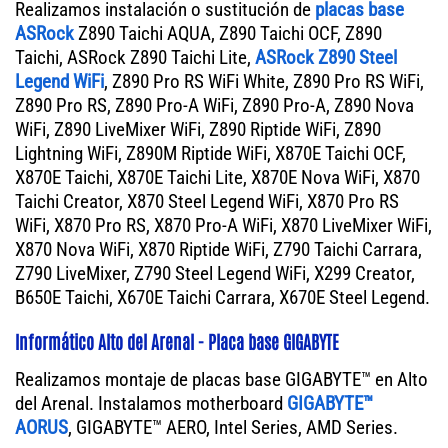
Realizamos instalación o sustitución de
placas base
ASRock
Z890 Taichi AQUA, Z890 Taichi OCF, Z890
Taichi, ASRock Z890 Taichi Lite,
ASRock Z890 Steel
Legend WiFi
, Z890 Pro RS WiFi White, Z890 Pro RS WiFi,
Z890 Pro RS, Z890 Pro-A WiFi, Z890 Pro-A, Z890 Nova
WiFi, Z890 LiveMixer WiFi, Z890 Riptide WiFi, Z890
Lightning WiFi, Z890M Riptide WiFi, X870E Taichi OCF,
X870E Taichi, X870E Taichi Lite, X870E Nova WiFi, X870
Taichi Creator, X870 Steel Legend WiFi, X870 Pro RS
WiFi, X870 Pro RS, X870 Pro-A WiFi, X870 LiveMixer WiFi,
X870 Nova WiFi, X870 Riptide WiFi, Z790 Taichi Carrara,
Z790 LiveMixer, Z790 Steel Legend WiFi, X299 Creator,
B650E Taichi, X670E Taichi Carrara, X670E Steel Legend.
Informático Alto del Arenal - Placa base GIGABYTE
Realizamos montaje de placas base GIGABYTE™ en Alto
del Arenal. Instalamos motherboard
GIGABYTE™
AORUS
, GIGABYTE™ AERO, Intel Series, AMD Series.