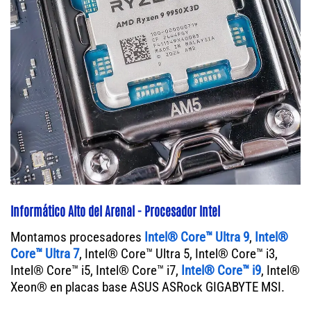
Informático Alto del Arenal - Procesador Intel
Montamos procesadores
Intel® Core™ Ultra 9
,
Intel®
Core™ Ultra 7
, Intel® Core™ Ultra 5, Intel® Core™ i3,
Intel® Core™ i5, Intel® Core™ i7,
Intel® Core™ i9
, Intel®
Xeon® en placas base ASUS ASRock GIGABYTE MSI.