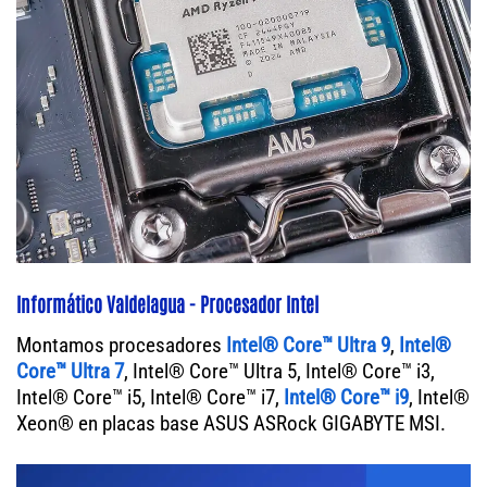
Informático Valdelagua - Procesador Intel
Montamos procesadores
Intel® Core™ Ultra 9
,
Intel®
Core™ Ultra 7
, Intel® Core™ Ultra 5, Intel® Core™ i3,
Intel® Core™ i5, Intel® Core™ i7,
Intel® Core™ i9
, Intel®
Xeon® en placas base ASUS ASRock GIGABYTE MSI.