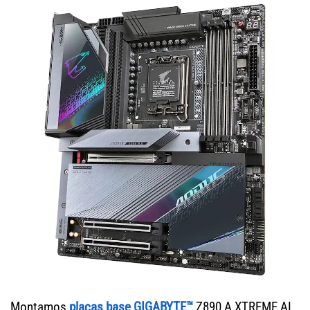
Montamos
placas base GIGABYTE™
Z890 A XTREME AI