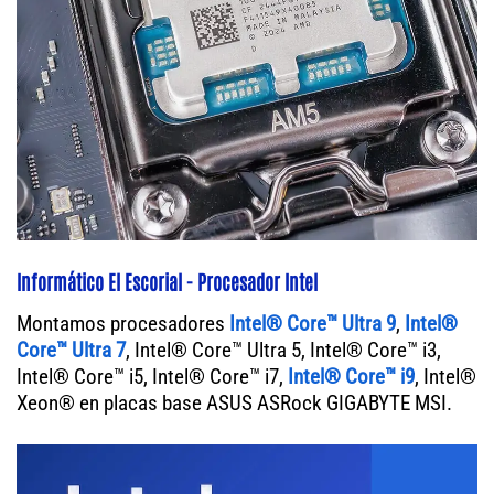
Informático El Escorial - Procesador Intel
Montamos procesadores
Intel® Core™ Ultra 9
,
Intel®
Core™ Ultra 7
, Intel® Core™ Ultra 5, Intel® Core™ i3,
Intel® Core™ i5, Intel® Core™ i7,
Intel® Core™ i9
, Intel®
Xeon® en placas base ASUS ASRock GIGABYTE MSI.