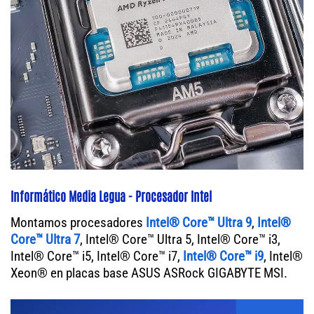
Informático Media Legua - Procesador Intel
Montamos procesadores
Intel® Core™ Ultra 9
,
Intel®
Core™ Ultra 7
, Intel® Core™ Ultra 5, Intel® Core™ i3,
Intel® Core™ i5, Intel® Core™ i7,
Intel® Core™ i9
, Intel®
Xeon® en placas base ASUS ASRock GIGABYTE MSI.