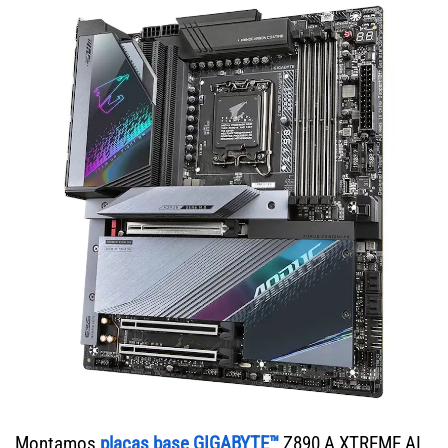
Montamos
placas base GIGABYTE™
Z890 A XTREME AI