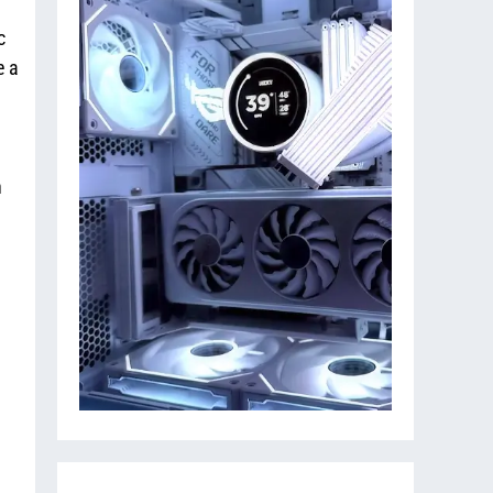
c
e a
n