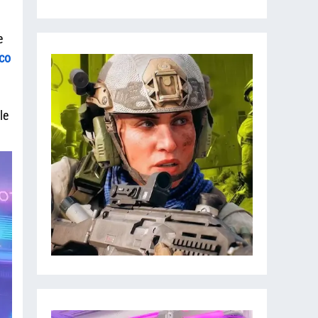
e
co
le