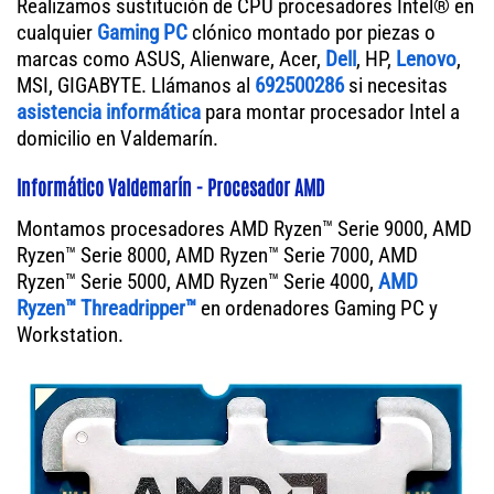
Realizamos sustitución de CPU procesadores Intel® en
cualquier
Gaming PC
clónico montado por piezas o
marcas como ASUS, Alienware, Acer,
Dell
, HP,
Lenovo
,
MSI, GIGABYTE. Llámanos al
692500286
si necesitas
asistencia informática
para montar procesador Intel a
domicilio en Valdemarín.
Informático Valdemarín - Procesador AMD
Montamos procesadores AMD Ryzen™ Serie 9000, AMD
Ryzen™ Serie 8000, AMD Ryzen™ Serie 7000, AMD
Ryzen™ Serie 5000, AMD Ryzen™ Serie 4000,
AMD
Ryzen™ Threadripper™
en ordenadores Gaming PC y
Workstation.