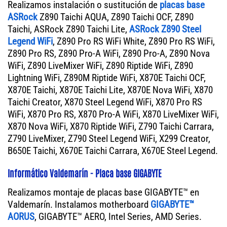
Realizamos instalación o sustitución de
placas base
ASRock
Z890 Taichi AQUA, Z890 Taichi OCF, Z890
Taichi, ASRock Z890 Taichi Lite,
ASRock Z890 Steel
Legend WiFi
, Z890 Pro RS WiFi White, Z890 Pro RS WiFi,
Z890 Pro RS, Z890 Pro-A WiFi, Z890 Pro-A, Z890 Nova
WiFi, Z890 LiveMixer WiFi, Z890 Riptide WiFi, Z890
Lightning WiFi, Z890M Riptide WiFi, X870E Taichi OCF,
X870E Taichi, X870E Taichi Lite, X870E Nova WiFi, X870
Taichi Creator, X870 Steel Legend WiFi, X870 Pro RS
WiFi, X870 Pro RS, X870 Pro-A WiFi, X870 LiveMixer WiFi,
X870 Nova WiFi, X870 Riptide WiFi, Z790 Taichi Carrara,
Z790 LiveMixer, Z790 Steel Legend WiFi, X299 Creator,
B650E Taichi, X670E Taichi Carrara, X670E Steel Legend.
Informático Valdemarín - Placa base GIGABYTE
Realizamos montaje de placas base GIGABYTE™ en
Valdemarín. Instalamos motherboard
GIGABYTE™
AORUS
, GIGABYTE™ AERO, Intel Series, AMD Series.