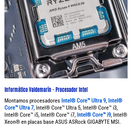
Informático Valdemarín - Procesador Intel
Montamos procesadores
Intel® Core™ Ultra 9
,
Intel®
Core™ Ultra 7
, Intel® Core™ Ultra 5, Intel® Core™ i3,
Intel® Core™ i5, Intel® Core™ i7,
Intel® Core™ i9
, Intel®
Xeon® en placas base ASUS ASRock GIGABYTE MSI.