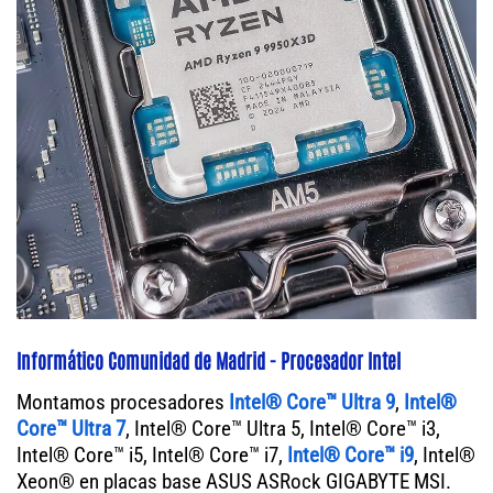
Informático Comunidad de Madrid - Procesador Intel
Montamos procesadores
Intel® Core™ Ultra 9
,
Intel®
Core™ Ultra 7
, Intel® Core™ Ultra 5, Intel® Core™ i3,
Intel® Core™ i5, Intel® Core™ i7,
Intel® Core™ i9
, Intel®
Xeon® en placas base ASUS ASRock GIGABYTE MSI.