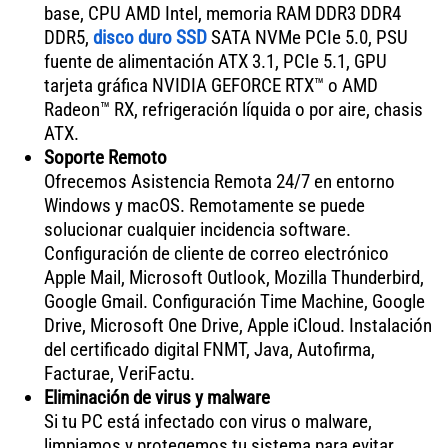
base, CPU AMD Intel, memoria RAM DDR3 DDR4
DDR5,
disco duro SSD
SATA NVMe PCIe 5.0, PSU
fuente de alimentación ATX 3.1, PCIe 5.1, GPU
tarjeta gráfica NVIDIA GEFORCE RTX™ o AMD
Radeon™ RX, refrigeración líquida o por aire, chasis
ATX.
Soporte Remoto
Ofrecemos Asistencia Remota 24/7 en entorno
Windows y macOS. Remotamente se puede
solucionar cualquier incidencia software.
Configuración de cliente de correo electrónico
Apple Mail, Microsoft Outlook, Mozilla Thunderbird,
Google Gmail. Configuración Time Machine, Google
Drive, Microsoft One Drive, Apple iCloud. Instalación
del certificado digital FNMT, Java, Autofirma,
Facturae, VeriFactu.
Eliminación de virus y malware
Si tu PC está infectado con virus o malware,
limpiamos y protegemos tu sistema para evitar