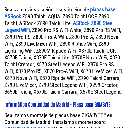
Realizamos instalación o sustitución de
placas base
ASRock
Z890 Taichi AQUA, Z890 Taichi OCF, Z890
Taichi, ASRock Z890 Taichi Lite,
ASRock Z890 Steel
Legend WiFi
, Z890 Pro RS WiFi White, Z890 Pro RS WiFi,
Z890 Pro RS, Z890 Pro-A WiFi, Z890 Pro-A, Z890 Nova
WiFi, Z890 LiveMixer WiFi, Z890 Riptide WiFi, Z890
Lightning WiFi, Z890M Riptide WiFi, X870E Taichi OCF,
X870E Taichi, X870E Taichi Lite, X870E Nova WiFi, X870
Taichi Creator, X870 Steel Legend WiFi, X870 Pro RS
WiFi, X870 Pro RS, X870 Pro-A WiFi, X870 LiveMixer WiFi,
X870 Nova WiFi, X870 Riptide WiFi, Z790 Taichi Carrara,
Z790 LiveMixer, Z790 Steel Legend WiFi, X299 Creator,
B650E Taichi, X670E Taichi Carrara, X670E Steel Legend.
Informático Comunidad de Madrid - Placa base GIGABYTE
Realizamos montaje de placas base GIGABYTE™ en
Comunidad de Madrid. Instalamos motherboard