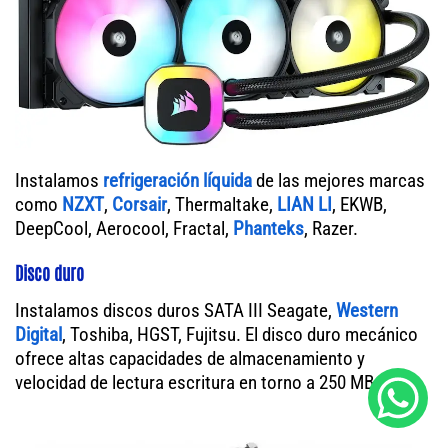
Instalamos
refrigeración líquida
de las mejores marcas
como
NZXT
,
Corsair
, Thermaltake,
LIAN LI
, EKWB,
DeepCool, Aerocool, Fractal,
Phanteks
, Razer.
Disco duro
Instalamos discos duros SATA III Seagate,
Western
Digital
, Toshiba, HGST, Fujitsu. El disco duro mecánico
ofrece altas capacidades de almacenamiento y
velocidad de lectura escritura en torno a 250 MB/s.