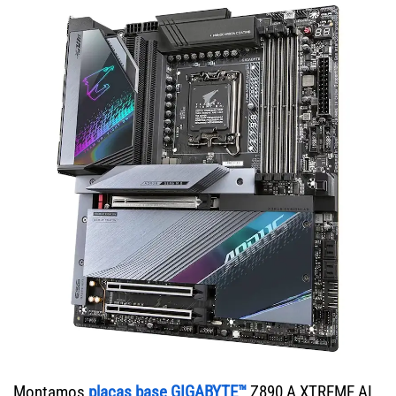
Montamos
placas base GIGABYTE™
Z890 A XTREME AI