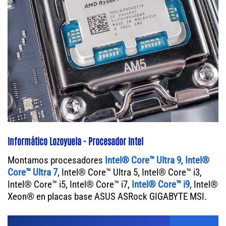
Informático Lozoyuela - Procesador Intel
Montamos procesadores
Intel® Core™ Ultra 9
,
Intel®
Core™ Ultra 7
, Intel® Core™ Ultra 5, Intel® Core™ i3,
Intel® Core™ i5, Intel® Core™ i7,
Intel® Core™ i9
, Intel®
Xeon® en placas base ASUS ASRock GIGABYTE MSI.