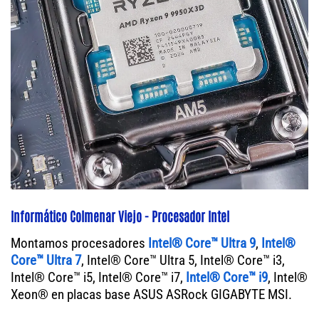
Informático Colmenar Viejo - Procesador Intel
Montamos procesadores
Intel® Core™ Ultra 9
,
Intel®
Core™ Ultra 7
, Intel® Core™ Ultra 5, Intel® Core™ i3,
Intel® Core™ i5, Intel® Core™ i7,
Intel® Core™ i9
, Intel®
Xeon® en placas base ASUS ASRock GIGABYTE MSI.