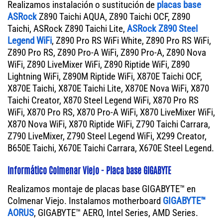
Realizamos instalación o sustitución de
placas base
ASRock
Z890 Taichi AQUA, Z890 Taichi OCF, Z890
Taichi, ASRock Z890 Taichi Lite,
ASRock Z890 Steel
Legend WiFi
, Z890 Pro RS WiFi White, Z890 Pro RS WiFi,
Z890 Pro RS, Z890 Pro-A WiFi, Z890 Pro-A, Z890 Nova
WiFi, Z890 LiveMixer WiFi, Z890 Riptide WiFi, Z890
Lightning WiFi, Z890M Riptide WiFi, X870E Taichi OCF,
X870E Taichi, X870E Taichi Lite, X870E Nova WiFi, X870
Taichi Creator, X870 Steel Legend WiFi, X870 Pro RS
WiFi, X870 Pro RS, X870 Pro-A WiFi, X870 LiveMixer WiFi,
X870 Nova WiFi, X870 Riptide WiFi, Z790 Taichi Carrara,
Z790 LiveMixer, Z790 Steel Legend WiFi, X299 Creator,
B650E Taichi, X670E Taichi Carrara, X670E Steel Legend.
Informático Colmenar Viejo - Placa base GIGABYTE
Realizamos montaje de placas base GIGABYTE™ en
Colmenar Viejo. Instalamos motherboard
GIGABYTE™
AORUS
, GIGABYTE™ AERO, Intel Series, AMD Series.