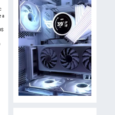
c
e a
OS
n