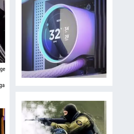
age
nga