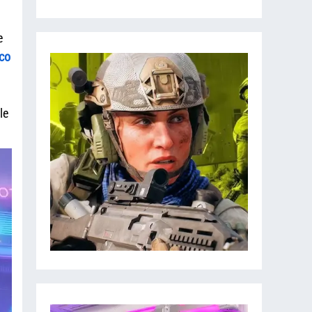
e
co
le