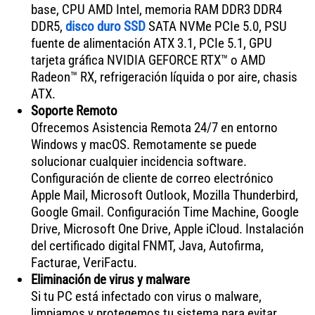
base, CPU AMD Intel, memoria RAM DDR3 DDR4
DDR5,
disco duro SSD
SATA NVMe PCIe 5.0, PSU
fuente de alimentación ATX 3.1, PCIe 5.1, GPU
tarjeta gráfica NVIDIA GEFORCE RTX™ o AMD
Radeon™ RX, refrigeración líquida o por aire, chasis
ATX.
Soporte Remoto
Ofrecemos Asistencia Remota 24/7 en entorno
Windows y macOS. Remotamente se puede
solucionar cualquier incidencia software.
Configuración de cliente de correo electrónico
Apple Mail, Microsoft Outlook, Mozilla Thunderbird,
Google Gmail. Configuración Time Machine, Google
Drive, Microsoft One Drive, Apple iCloud. Instalación
del certificado digital FNMT, Java, Autofirma,
Facturae, VeriFactu.
Eliminación de virus y malware
Si tu PC está infectado con virus o malware,
limpiamos y protegemos tu sistema para evitar