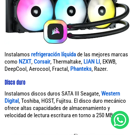
Instalamos
refrigeración líquida
de las mejores marcas
como
NZXT
,
Corsair
, Thermaltake,
LIAN LI
, EKWB,
DeepCool, Aerocool, Fractal,
Phanteks
, Razer.
Disco duro
Instalamos discos duros SATA III Seagate,
Western
Digital
, Toshiba, HGST, Fujitsu. El disco duro mecánico
ofrece altas capacidades de almacenamiento y
velocidad de lectura escritura en torno a 250 MB/s.