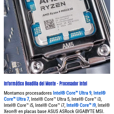
Informático Boadilla del Monte - Procesador Intel
Montamos procesadores
Intel® Core™ Ultra 9
,
Intel®
Core™ Ultra 7
, Intel® Core™ Ultra 5, Intel® Core™ i3,
Intel® Core™ i5, Intel® Core™ i7,
Intel® Core™ i9
, Intel®
Xeon® en placas base ASUS ASRock GIGABYTE MSI.