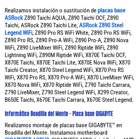
Realizamos instalación o sustitución de
placas base
ASRock
Z890 Taichi AQUA, Z890 Taichi OCF, Z890
Taichi, ASRock Z890 Taichi Lite,
ASRock Z890 Steel
Legend WiFi
, Z890 Pro RS WiFi White, Z890 Pro RS WiFi,
Z890 Pro RS, Z890 Pro-A WiFi, Z890 Pro-A, Z890 Nova
WiFi, Z890 LiveMixer WiFi, Z890 Riptide WiFi, Z890
Lightning WiFi, Z890M Riptide WiFi, X870E Taichi OCF,
X870E Taichi, X870E Taichi Lite, X870E Nova WiFi, X870
Taichi Creator, X870 Steel Legend WiFi, X870 Pro RS
WiFi, X870 Pro RS, X870 Pro-A WiFi, X870 LiveMixer WiFi,
X870 Nova WiFi, X870 Riptide WiFi, Z790 Taichi Carrara,
Z790 LiveMixer, Z790 Steel Legend WiFi, X299 Creator,
B650E Taichi, X670E Taichi Carrara, X670E Steel Legend.
Informático Boadilla del Monte - Placa base GIGABYTE
Realizamos montaje de placas base GIGABYTE™ en
Boadilla del Monte. Instalamos motherboard