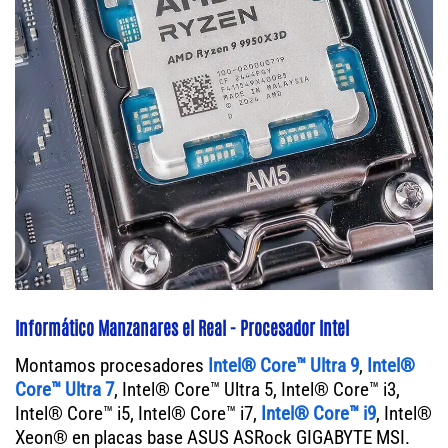
Informático Manzanares el Real - Procesador Intel
Montamos procesadores
Intel® Core™ Ultra 9
,
Intel®
Core™ Ultra 7
, Intel® Core™ Ultra 5, Intel® Core™ i3,
Intel® Core™ i5, Intel® Core™ i7,
Intel® Core™ i9
, Intel®
Xeon® en placas base ASUS ASRock GIGABYTE MSI.