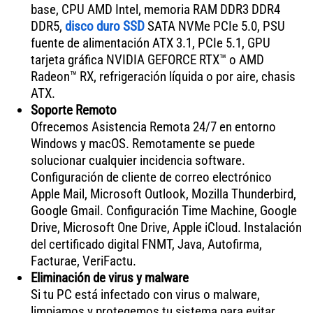
base, CPU AMD Intel, memoria RAM DDR3 DDR4
DDR5,
disco duro SSD
SATA NVMe PCIe 5.0, PSU
fuente de alimentación ATX 3.1, PCIe 5.1, GPU
tarjeta gráfica NVIDIA GEFORCE RTX™ o AMD
Radeon™ RX, refrigeración líquida o por aire, chasis
ATX.
Soporte Remoto
Ofrecemos Asistencia Remota 24/7 en entorno
Windows y macOS. Remotamente se puede
solucionar cualquier incidencia software.
Configuración de cliente de correo electrónico
Apple Mail, Microsoft Outlook, Mozilla Thunderbird,
Google Gmail. Configuración Time Machine, Google
Drive, Microsoft One Drive, Apple iCloud. Instalación
del certificado digital FNMT, Java, Autofirma,
Facturae, VeriFactu.
Eliminación de virus y malware
Si tu PC está infectado con virus o malware,
limpiamos y protegemos tu sistema para evitar