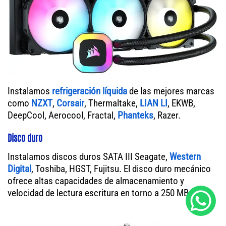
Instalamos
refrigeración líquida
de las mejores marcas
como
NZXT
,
Corsair
, Thermaltake,
LIAN LI
, EKWB,
DeepCool, Aerocool, Fractal,
Phanteks
, Razer.
Disco duro
Instalamos discos duros SATA III Seagate,
Western
Digital
, Toshiba, HGST, Fujitsu. El disco duro mecánico
ofrece altas capacidades de almacenamiento y
velocidad de lectura escritura en torno a 250 MB/s.