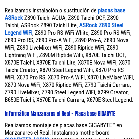
Realizamos instalación o sustitución de
placas base
ASRock
Z890 Taichi AQUA, Z890 Taichi OCF, Z890
Taichi, ASRock Z890 Taichi Lite,
ASRock Z890 Steel
Legend WiFi
, Z890 Pro RS WiFi White, Z890 Pro RS WiFi,
Z890 Pro RS, Z890 Pro-A WiFi, Z890 Pro-A, Z890 Nova
WiFi, Z890 LiveMixer WiFi, Z890 Riptide WiFi, Z890
Lightning WiFi, Z890M Riptide WiFi, X870E Taichi OCF,
X870E Taichi, X870E Taichi Lite, X870E Nova WiFi, X870
Taichi Creator, X870 Steel Legend WiFi, X870 Pro RS
WiFi, X870 Pro RS, X870 Pro-A WiFi, X870 LiveMixer WiFi,
X870 Nova WiFi, X870 Riptide WiFi, Z790 Taichi Carrara,
Z790 LiveMixer, Z790 Steel Legend WiFi, X299 Creator,
B650E Taichi, X670E Taichi Carrara, X670E Steel Legend.
Informático Manzanares el Real - Placa base GIGABYTE
Realizamos montaje de placas base GIGABYTE™ en
Manzanares el Real. Instalamos motherboard