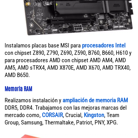
Instalamos placas base MSI para
procesadores Intel
con chipset Z890, Z790, Z690, Z590, B760, B660, H610 y
para procesadores AMD con chipset AMD AM4, AMD
AM5, AMD sTRX4, AMD X870E, AMD X670, AMD TRX40,
AMD B650.
Memoria RAM
Realizamos instalación y
ampliación de memoria RAM
DDR5, DDR4. Trabajamos con las mejoras marcas del
mercado como,
CORSAIR
, Crucial,
Kingston
, Team
Group, Samsung, Thermaltake, Patriot, PNY, XPG.