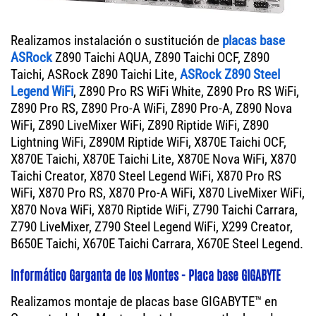
Realizamos instalación o sustitución de
placas base
ASRock
Z890 Taichi AQUA, Z890 Taichi OCF, Z890
Taichi, ASRock Z890 Taichi Lite,
ASRock Z890 Steel
Legend WiFi
, Z890 Pro RS WiFi White, Z890 Pro RS WiFi,
Z890 Pro RS, Z890 Pro-A WiFi, Z890 Pro-A, Z890 Nova
WiFi, Z890 LiveMixer WiFi, Z890 Riptide WiFi, Z890
Lightning WiFi, Z890M Riptide WiFi, X870E Taichi OCF,
X870E Taichi, X870E Taichi Lite, X870E Nova WiFi, X870
Taichi Creator, X870 Steel Legend WiFi, X870 Pro RS
WiFi, X870 Pro RS, X870 Pro-A WiFi, X870 LiveMixer WiFi,
X870 Nova WiFi, X870 Riptide WiFi, Z790 Taichi Carrara,
Z790 LiveMixer, Z790 Steel Legend WiFi, X299 Creator,
B650E Taichi, X670E Taichi Carrara, X670E Steel Legend.
Informático Garganta de los Montes - Placa base GIGABYTE
Realizamos montaje de placas base GIGABYTE™ en