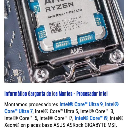
Informático Garganta de los Montes - Procesador Intel
Montamos procesadores
Intel® Core™ Ultra 9
,
Intel®
Core™ Ultra 7
, Intel® Core™ Ultra 5, Intel® Core™ i3,
Intel® Core™ i5, Intel® Core™ i7,
Intel® Core™ i9
, Intel®
Xeon® en placas base ASUS ASRock GIGABYTE MSI.