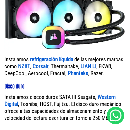
Instalamos
refrigeración líquida
de las mejores marcas
como
NZXT
,
Corsair
, Thermaltake,
LIAN LI
, EKWB,
DeepCool, Aerocool, Fractal,
Phanteks
, Razer.
Disco duro
Instalamos discos duros SATA III Seagate,
Western
Digital
, Toshiba, HGST, Fujitsu. El disco duro mecánico
ofrece altas capacidades de almacenamiento y
velocidad de lectura escritura en torno a 250 MB/s.