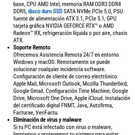
base, CPU AMD Intel, memoria RAM DDR3 DDR4
DDR5,
disco duro SSD
SATA NVMe PCIe 5.0, PSU
fuente de alimentación ATX 3.1, PCIe 5.1, GPU
tarjeta gráfica NVIDIA GEFORCE RTX™ o AMD
Radeon™ RX, refrigeración líquida o por aire, chasis
ATX.
Soporte Remoto
Ofrecemos Asistencia Remota 24/7 en entorno
Windows y macOS. Remotamente se puede
solucionar cualquier incidencia software.
Configuración de cliente de correo electrónico
Apple Mail, Microsoft Outlook, Mozilla Thunderbird,
Google Gmail. Configuración Time Machine, Google
Drive, Microsoft One Drive, Apple iCloud. Instalación
del certificado digital FNMT, Java, Autofirma,
Facturae, VeriFactu.
Eliminación de virus y malware
Si tu PC está infectado con virus o malware,
limpiamos y protegemos tu sistema para evitar