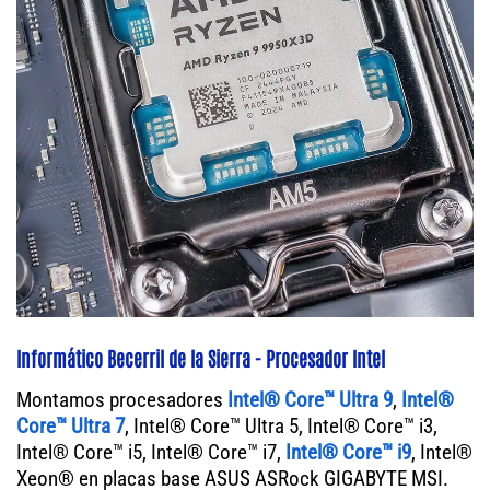
Informático Becerril de la Sierra - Procesador Intel
Montamos procesadores
Intel® Core™ Ultra 9
,
Intel®
Core™ Ultra 7
, Intel® Core™ Ultra 5, Intel® Core™ i3,
Intel® Core™ i5, Intel® Core™ i7,
Intel® Core™ i9
, Intel®
Xeon® en placas base ASUS ASRock GIGABYTE MSI.