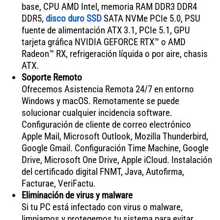
base, CPU AMD Intel, memoria RAM DDR3 DDR4
DDR5,
disco duro SSD
SATA NVMe PCIe 5.0, PSU
fuente de alimentación ATX 3.1, PCIe 5.1, GPU
tarjeta gráfica NVIDIA GEFORCE RTX™ o AMD
Radeon™ RX, refrigeración líquida o por aire, chasis
ATX.
Soporte Remoto
Ofrecemos Asistencia Remota 24/7 en entorno
Windows y macOS. Remotamente se puede
solucionar cualquier incidencia software.
Configuración de cliente de correo electrónico
Apple Mail, Microsoft Outlook, Mozilla Thunderbird,
Google Gmail. Configuración Time Machine, Google
Drive, Microsoft One Drive, Apple iCloud. Instalación
del certificado digital FNMT, Java, Autofirma,
Facturae, VeriFactu.
Eliminación de virus y malware
Si tu PC está infectado con virus o malware,
limpiamos y protegemos tu sistema para evitar