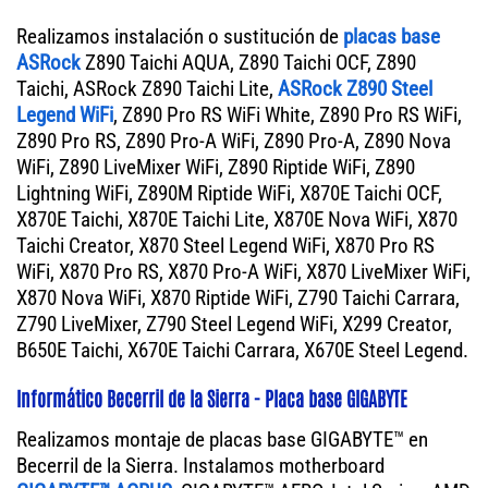
Realizamos instalación o sustitución de
placas base
ASRock
Z890 Taichi AQUA, Z890 Taichi OCF, Z890
Taichi, ASRock Z890 Taichi Lite,
ASRock Z890 Steel
Legend WiFi
, Z890 Pro RS WiFi White, Z890 Pro RS WiFi,
Z890 Pro RS, Z890 Pro-A WiFi, Z890 Pro-A, Z890 Nova
WiFi, Z890 LiveMixer WiFi, Z890 Riptide WiFi, Z890
Lightning WiFi, Z890M Riptide WiFi, X870E Taichi OCF,
X870E Taichi, X870E Taichi Lite, X870E Nova WiFi, X870
Taichi Creator, X870 Steel Legend WiFi, X870 Pro RS
WiFi, X870 Pro RS, X870 Pro-A WiFi, X870 LiveMixer WiFi,
X870 Nova WiFi, X870 Riptide WiFi, Z790 Taichi Carrara,
Z790 LiveMixer, Z790 Steel Legend WiFi, X299 Creator,
B650E Taichi, X670E Taichi Carrara, X670E Steel Legend.
Informático Becerril de la Sierra - Placa base GIGABYTE
Realizamos montaje de placas base GIGABYTE™ en
Becerril de la Sierra. Instalamos motherboard