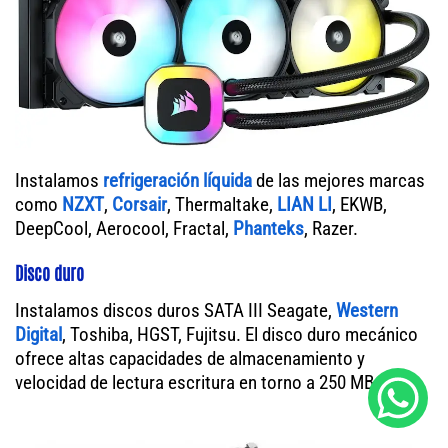
Instalamos
refrigeración líquida
de las mejores marcas
como
NZXT
,
Corsair
, Thermaltake,
LIAN LI
, EKWB,
DeepCool, Aerocool, Fractal,
Phanteks
, Razer.
Disco duro
Instalamos discos duros SATA III Seagate,
Western
Digital
, Toshiba, HGST, Fujitsu. El disco duro mecánico
ofrece altas capacidades de almacenamiento y
velocidad de lectura escritura en torno a 250 MB/s.