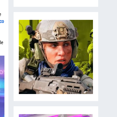
e
co
le