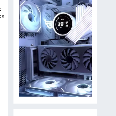
c
e a
n