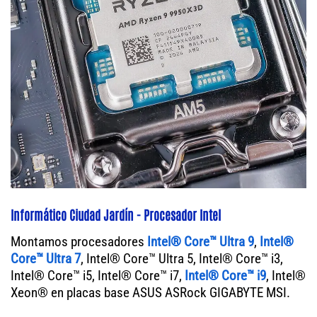
Informático Ciudad Jardín - Procesador Intel
Montamos procesadores
Intel® Core™ Ultra 9
,
Intel®
Core™ Ultra 7
, Intel® Core™ Ultra 5, Intel® Core™ i3,
Intel® Core™ i5, Intel® Core™ i7,
Intel® Core™ i9
, Intel®
Xeon® en placas base ASUS ASRock GIGABYTE MSI.