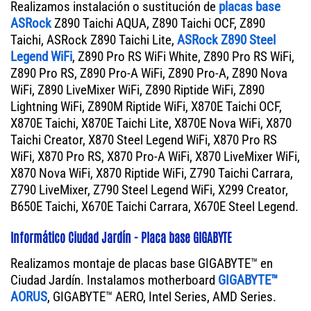
Realizamos instalación o sustitución de
placas base
ASRock
Z890 Taichi AQUA, Z890 Taichi OCF, Z890
Taichi, ASRock Z890 Taichi Lite,
ASRock Z890 Steel
Legend WiFi
, Z890 Pro RS WiFi White, Z890 Pro RS WiFi,
Z890 Pro RS, Z890 Pro-A WiFi, Z890 Pro-A, Z890 Nova
WiFi, Z890 LiveMixer WiFi, Z890 Riptide WiFi, Z890
Lightning WiFi, Z890M Riptide WiFi, X870E Taichi OCF,
X870E Taichi, X870E Taichi Lite, X870E Nova WiFi, X870
Taichi Creator, X870 Steel Legend WiFi, X870 Pro RS
WiFi, X870 Pro RS, X870 Pro-A WiFi, X870 LiveMixer WiFi,
X870 Nova WiFi, X870 Riptide WiFi, Z790 Taichi Carrara,
Z790 LiveMixer, Z790 Steel Legend WiFi, X299 Creator,
B650E Taichi, X670E Taichi Carrara, X670E Steel Legend.
Informático Ciudad Jardín - Placa base GIGABYTE
Realizamos montaje de placas base GIGABYTE™ en
Ciudad Jardín. Instalamos motherboard
GIGABYTE™
AORUS
, GIGABYTE™ AERO, Intel Series, AMD Series.