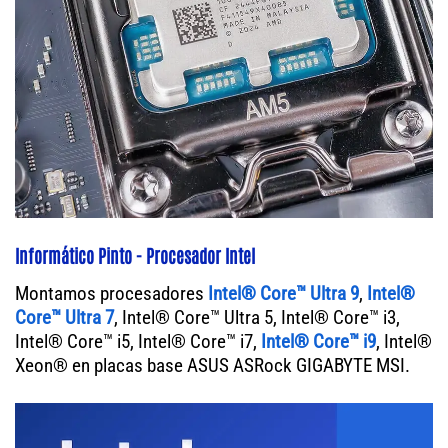
Informático Pinto - Procesador Intel
Montamos procesadores
Intel® Core™ Ultra 9
,
Intel®
Core™ Ultra 7
, Intel® Core™ Ultra 5, Intel® Core™ i3,
Intel® Core™ i5, Intel® Core™ i7,
Intel® Core™ i9
, Intel®
Xeon® en placas base ASUS ASRock GIGABYTE MSI.