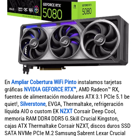
En
Ampliar Cobertura WiFi Pinto
instalamos tarjetas
gráficas
NVIDIA GEFORCE RTX™
, AMD Radeon™ RX,
fuentes de alimentación modulares ATX 3.1 PCIe 5.1 be
quiet!,
Silverstone
, EVGA, Thermaltake, refrigeración
líquida AIO o custom EK
NZXT
Corsair Deep Cool,
memoria RAM DDR4 DDR5 G.Skill Crucial Kingston,
cajas ATX Thermaltake Corsair NZXT, discos duros SSD
SATA NVMe PCIe M.2 Samsung Sabrent Lexar Crucial