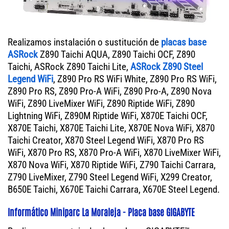
Realizamos instalación o sustitución de
placas base
ASRock
Z890 Taichi AQUA, Z890 Taichi OCF, Z890
Taichi, ASRock Z890 Taichi Lite,
ASRock Z890 Steel
Legend WiFi
, Z890 Pro RS WiFi White, Z890 Pro RS WiFi,
Z890 Pro RS, Z890 Pro-A WiFi, Z890 Pro-A, Z890 Nova
WiFi, Z890 LiveMixer WiFi, Z890 Riptide WiFi, Z890
Lightning WiFi, Z890M Riptide WiFi, X870E Taichi OCF,
X870E Taichi, X870E Taichi Lite, X870E Nova WiFi, X870
Taichi Creator, X870 Steel Legend WiFi, X870 Pro RS
WiFi, X870 Pro RS, X870 Pro-A WiFi, X870 LiveMixer WiFi,
X870 Nova WiFi, X870 Riptide WiFi, Z790 Taichi Carrara,
Z790 LiveMixer, Z790 Steel Legend WiFi, X299 Creator,
B650E Taichi, X670E Taichi Carrara, X670E Steel Legend.
Informático Miniparc La Moraleja - Placa base GIGABYTE