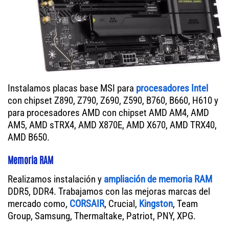
Instalamos placas base MSI para
procesadores Intel
con chipset Z890, Z790, Z690, Z590, B760, B660, H610 y
para procesadores AMD con chipset AMD AM4, AMD
AM5, AMD sTRX4, AMD X870E, AMD X670, AMD TRX40,
AMD B650.
Memoria RAM
Realizamos instalación y
ampliación de memoria RAM
DDR5, DDR4. Trabajamos con las mejoras marcas del
mercado como,
CORSAIR
, Crucial,
Kingston
, Team
Group, Samsung, Thermaltake, Patriot, PNY, XPG.