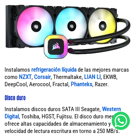
Instalamos
refrigeración líquida
de las mejores marcas
como
NZXT
,
Corsair
, Thermaltake,
LIAN LI
, EKWB,
DeepCool, Aerocool, Fractal,
Phanteks
, Razer.
Disco duro
Instalamos discos duros SATA III Seagate,
Western
Digital
, Toshiba, HGST, Fujitsu. El disco duro mecánico
ofrece altas capacidades de almacenamiento y
velocidad de lectura escritura en torno a 250 MB/s.