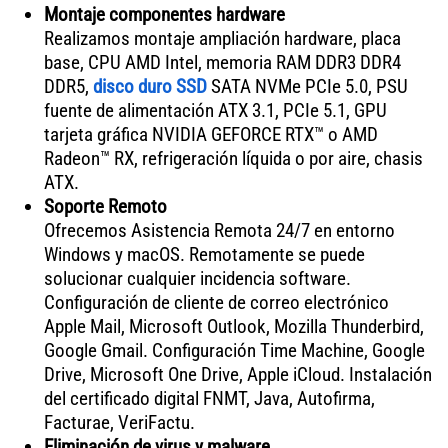
Montaje componentes hardware
Realizamos montaje ampliación hardware, placa
base, CPU AMD Intel, memoria RAM DDR3 DDR4
DDR5,
disco duro SSD
SATA NVMe PCIe 5.0, PSU
fuente de alimentación ATX 3.1, PCIe 5.1, GPU
tarjeta gráfica NVIDIA GEFORCE RTX™ o AMD
Radeon™ RX, refrigeración líquida o por aire, chasis
ATX.
Soporte Remoto
Ofrecemos Asistencia Remota 24/7 en entorno
Windows y macOS. Remotamente se puede
solucionar cualquier incidencia software.
Configuración de cliente de correo electrónico
Apple Mail, Microsoft Outlook, Mozilla Thunderbird,
Google Gmail. Configuración Time Machine, Google
Drive, Microsoft One Drive, Apple iCloud. Instalación
del certificado digital FNMT, Java, Autofirma,
Facturae, VeriFactu.
Eliminación de virus y malware