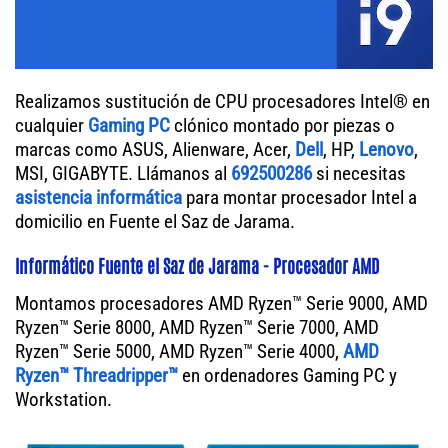
Realizamos sustitución de CPU procesadores Intel® en
cualquier
Gaming PC
clónico montado por piezas o
marcas como ASUS, Alienware, Acer,
Dell
, HP,
Lenovo
,
MSI, GIGABYTE. Llámanos al
692500286
si necesitas
asistencia informática
para montar procesador Intel a
domicilio en Fuente el Saz de Jarama.
Informático Fuente el Saz de Jarama - Procesador AMD
Montamos procesadores AMD Ryzen™ Serie 9000, AMD
Ryzen™ Serie 8000, AMD Ryzen™ Serie 7000, AMD
Ryzen™ Serie 5000, AMD Ryzen™ Serie 4000,
AMD
Ryzen™ Threadripper™
en ordenadores Gaming PC y
Workstation.