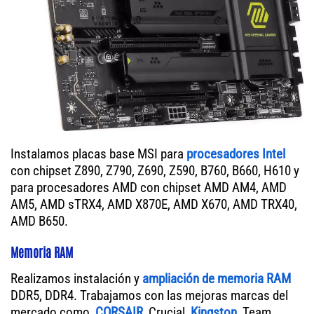
Instalamos placas base MSI para
procesadores Intel
con chipset Z890, Z790, Z690, Z590, B760, B660, H610 y
para procesadores AMD con chipset AMD AM4, AMD
AM5, AMD sTRX4, AMD X870E, AMD X670, AMD TRX40,
AMD B650.
Memoria RAM
Realizamos instalación y
ampliación de memoria RAM
DDR5, DDR4. Trabajamos con las mejoras marcas del
mercado como,
CORSAIR
, Crucial,
Kingston
, Team