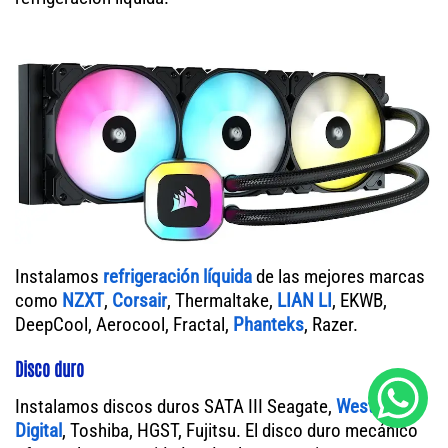
Instalamos
refrigeración líquida
de las mejores marcas
como
NZXT
,
Corsair
, Thermaltake,
LIAN LI
, EKWB,
DeepCool, Aerocool, Fractal,
Phanteks
, Razer.
Disco duro
Instalamos discos duros SATA III Seagate,
Western
Digital
, Toshiba, HGST, Fujitsu. El disco duro mecánico