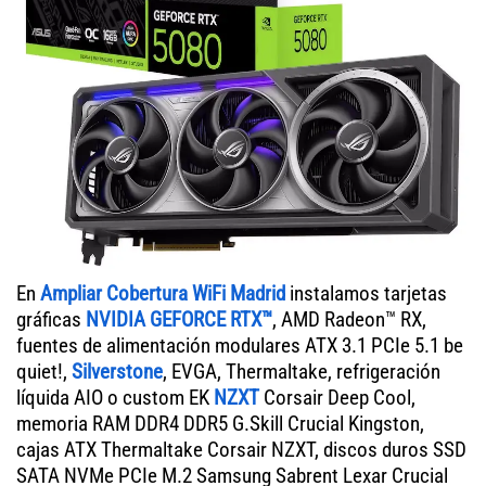
En
Ampliar Cobertura WiFi Madrid
instalamos tarjetas
gráficas
NVIDIA GEFORCE RTX™
, AMD Radeon™ RX,
fuentes de alimentación modulares ATX 3.1 PCIe 5.1 be
quiet!,
Silverstone
, EVGA, Thermaltake, refrigeración
líquida AIO o custom EK
NZXT
Corsair Deep Cool,
memoria RAM DDR4 DDR5 G.Skill Crucial Kingston,
cajas ATX Thermaltake Corsair NZXT, discos duros SSD
SATA NVMe PCIe M.2 Samsung Sabrent Lexar Crucial