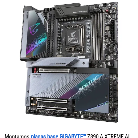
Montamos
placas base GIGABYTE™
Z890 A XTREME AI