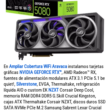
En
Ampliar Cobertura WiFi Aravaca
instalamos tarjetas
gráficas
NVIDIA GEFORCE RTX™
, AMD Radeon™ RX,
fuentes de alimentación modulares ATX 3.1 PCIe 5.1 be
quiet!,
Silverstone
, EVGA, Thermaltake, refrigeración
líquida AIO o custom EK
NZXT
Corsair Deep Cool,
memoria RAM DDR4 DDR5 G.Skill Crucial Kingston,
cajas ATX Thermaltake Corsair NZXT, discos duros SSD
SATA NVMe PCIe M.2 Samsung Sabrent Lexar Crucial