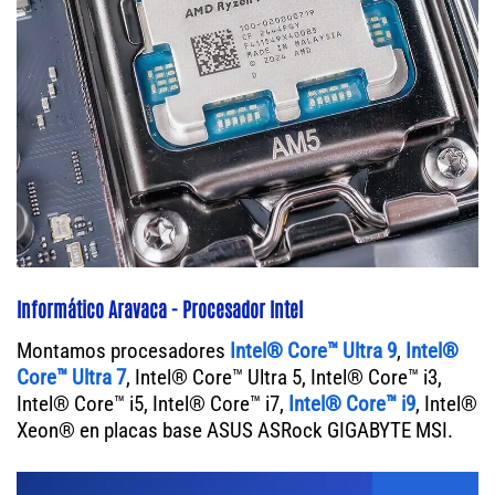
Informático Aravaca - Procesador Intel
Montamos procesadores
Intel® Core™ Ultra 9
,
Intel®
Core™ Ultra 7
, Intel® Core™ Ultra 5, Intel® Core™ i3,
Intel® Core™ i5, Intel® Core™ i7,
Intel® Core™ i9
, Intel®
Xeon® en placas base ASUS ASRock GIGABYTE MSI.