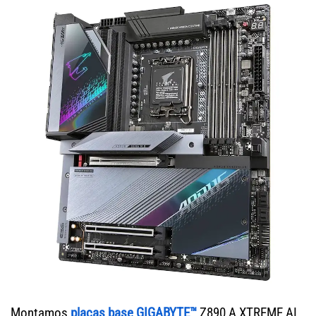
Montamos
placas base GIGABYTE™
Z890 A XTREME AI