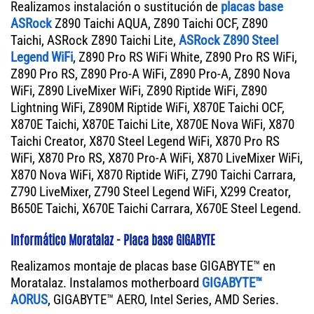
Realizamos instalación o sustitución de
placas base
ASRock
Z890 Taichi AQUA, Z890 Taichi OCF, Z890
Taichi, ASRock Z890 Taichi Lite,
ASRock Z890 Steel
Legend WiFi
, Z890 Pro RS WiFi White, Z890 Pro RS WiFi,
Z890 Pro RS, Z890 Pro-A WiFi, Z890 Pro-A, Z890 Nova
WiFi, Z890 LiveMixer WiFi, Z890 Riptide WiFi, Z890
Lightning WiFi, Z890M Riptide WiFi, X870E Taichi OCF,
X870E Taichi, X870E Taichi Lite, X870E Nova WiFi, X870
Taichi Creator, X870 Steel Legend WiFi, X870 Pro RS
WiFi, X870 Pro RS, X870 Pro-A WiFi, X870 LiveMixer WiFi,
X870 Nova WiFi, X870 Riptide WiFi, Z790 Taichi Carrara,
Z790 LiveMixer, Z790 Steel Legend WiFi, X299 Creator,
B650E Taichi, X670E Taichi Carrara, X670E Steel Legend.
Informático Moratalaz - Placa base GIGABYTE
Realizamos montaje de placas base GIGABYTE™ en
Moratalaz. Instalamos motherboard
GIGABYTE™
AORUS
, GIGABYTE™ AERO, Intel Series, AMD Series.