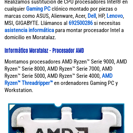
Realizamos sustitución de CPU procesadores Intel® en
cualquier
Gaming PC
clónico montado por piezas o
marcas como ASUS, Alienware, Acer,
Dell
, HP,
Lenovo
,
MSI, GIGABYTE. Llámanos al
692500286
si necesitas
asistencia informática
para montar procesador Intel a
domicilio en Moratalaz.
Informático Moratalaz - Procesador AMD
Montamos procesadores AMD Ryzen™ Serie 9000, AMD
Ryzen™ Serie 8000, AMD Ryzen™ Serie 7000, AMD
Ryzen™ Serie 5000, AMD Ryzen™ Serie 4000,
AMD
Ryzen™ Threadripper™
en ordenadores Gaming PC y
Workstation.