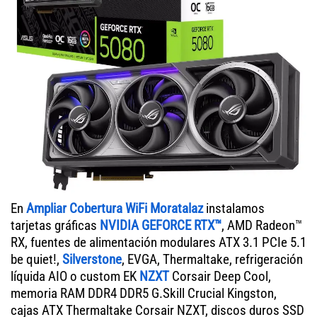
En
Ampliar Cobertura WiFi Moratalaz
instalamos
tarjetas gráficas
NVIDIA GEFORCE RTX™
, AMD Radeon™
RX, fuentes de alimentación modulares ATX 3.1 PCIe 5.1
be quiet!,
Silverstone
, EVGA, Thermaltake, refrigeración
líquida AIO o custom EK
NZXT
Corsair Deep Cool,
memoria RAM DDR4 DDR5 G.Skill Crucial Kingston,
cajas ATX Thermaltake Corsair NZXT, discos duros SSD