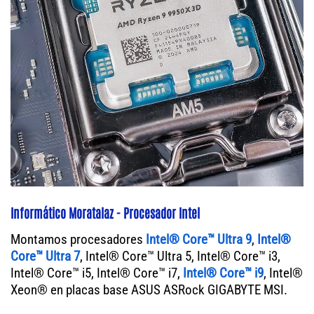
Informático Moratalaz - Procesador Intel
Montamos procesadores
Intel® Core™ Ultra 9
,
Intel®
Core™ Ultra 7
, Intel® Core™ Ultra 5, Intel® Core™ i3,
Intel® Core™ i5, Intel® Core™ i7,
Intel® Core™ i9
, Intel®
Xeon® en placas base ASUS ASRock GIGABYTE MSI.