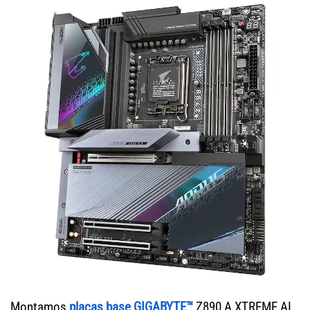
Montamos
placas base GIGABYTE™
Z890 A XTREME AI