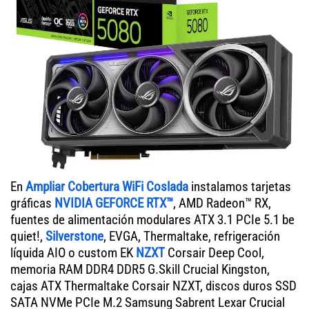
En
Ampliar Cobertura WiFi Coslada
instalamos tarjetas
gráficas
NVIDIA GEFORCE RTX™
, AMD Radeon™ RX,
fuentes de alimentación modulares ATX 3.1 PCIe 5.1 be
quiet!,
Silverstone
, EVGA, Thermaltake, refrigeración
líquida AIO o custom EK
NZXT
Corsair Deep Cool,
memoria RAM DDR4 DDR5 G.Skill Crucial Kingston,
cajas ATX Thermaltake Corsair NZXT, discos duros SSD
SATA NVMe PCIe M.2 Samsung Sabrent Lexar Crucial