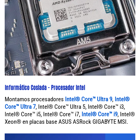
Informático Coslada - Procesador Intel
Montamos procesadores
Intel® Core™ Ultra 9
,
Intel®
Core™ Ultra 7
, Intel® Core™ Ultra 5, Intel® Core™ i3,
Intel® Core™ i5, Intel® Core™ i7,
Intel® Core™ i9
, Intel®
Xeon® en placas base ASUS ASRock GIGABYTE MSI.