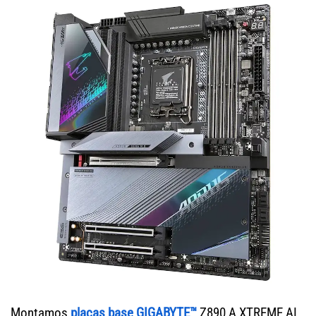
Montamos
placas base GIGABYTE™
Z890 A XTREME AI