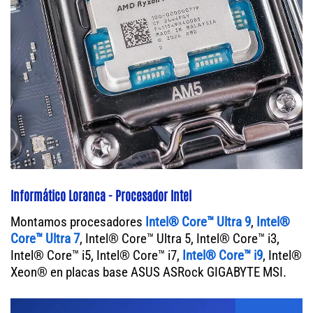
Informático Loranca - Procesador Intel
Montamos procesadores
Intel® Core™ Ultra 9
,
Intel®
Core™ Ultra 7
, Intel® Core™ Ultra 5, Intel® Core™ i3,
Intel® Core™ i5, Intel® Core™ i7,
Intel® Core™ i9
, Intel®
Xeon® en placas base ASUS ASRock GIGABYTE MSI.