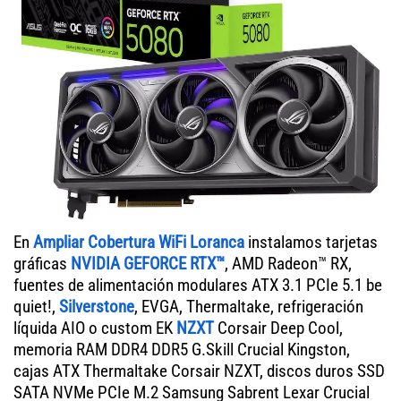
En
Ampliar Cobertura WiFi Loranca
instalamos tarjetas
gráficas
NVIDIA GEFORCE RTX™
, AMD Radeon™ RX,
fuentes de alimentación modulares ATX 3.1 PCIe 5.1 be
quiet!,
Silverstone
, EVGA, Thermaltake, refrigeración
líquida AIO o custom EK
NZXT
Corsair Deep Cool,
memoria RAM DDR4 DDR5 G.Skill Crucial Kingston,
cajas ATX Thermaltake Corsair NZXT, discos duros SSD
SATA NVMe PCIe M.2 Samsung Sabrent Lexar Crucial