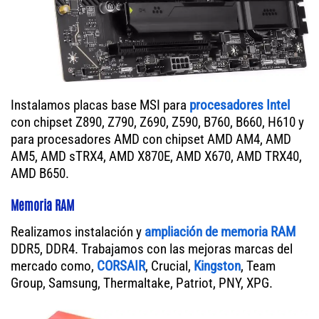
Instalamos placas base MSI para
procesadores Intel
con chipset Z890, Z790, Z690, Z590, B760, B660, H610 y
para procesadores AMD con chipset AMD AM4, AMD
AM5, AMD sTRX4, AMD X870E, AMD X670, AMD TRX40,
AMD B650.
Memoria RAM
Realizamos instalación y
ampliación de memoria RAM
DDR5, DDR4. Trabajamos con las mejoras marcas del
mercado como,
CORSAIR
, Crucial,
Kingston
, Team
Group, Samsung, Thermaltake, Patriot, PNY, XPG.