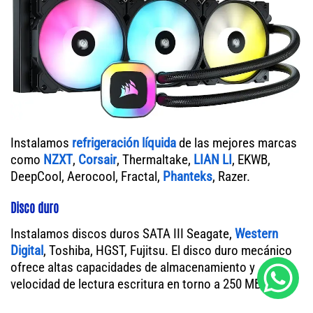
Instalamos
refrigeración líquida
de las mejores marcas
como
NZXT
,
Corsair
, Thermaltake,
LIAN LI
, EKWB,
DeepCool, Aerocool, Fractal,
Phanteks
, Razer.
Disco duro
Instalamos discos duros SATA III Seagate,
Western
Digital
, Toshiba, HGST, Fujitsu. El disco duro mecánico
ofrece altas capacidades de almacenamiento y
velocidad de lectura escritura en torno a 250 MB/s.