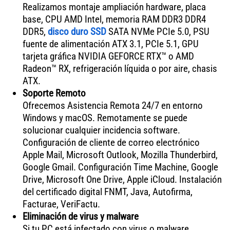
Realizamos montaje ampliación hardware, placa
base, CPU AMD Intel, memoria RAM DDR3 DDR4
DDR5,
disco duro SSD
SATA NVMe PCIe 5.0, PSU
fuente de alimentación ATX 3.1, PCIe 5.1, GPU
tarjeta gráfica NVIDIA GEFORCE RTX™ o AMD
Radeon™ RX, refrigeración líquida o por aire, chasis
ATX.
Soporte Remoto
Ofrecemos Asistencia Remota 24/7 en entorno
Windows y macOS. Remotamente se puede
solucionar cualquier incidencia software.
Configuración de cliente de correo electrónico
Apple Mail, Microsoft Outlook, Mozilla Thunderbird,
Google Gmail. Configuración Time Machine, Google
Drive, Microsoft One Drive, Apple iCloud. Instalación
del certificado digital FNMT, Java, Autofirma,
Facturae, VeriFactu.
Eliminación de virus y malware
Si tu PC está infectado con virus o malware,