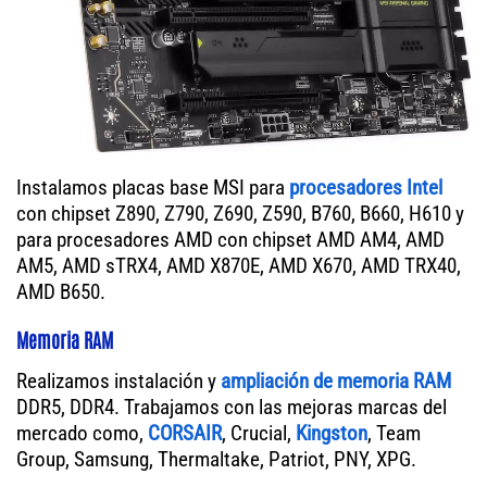
Instalamos placas base MSI para
procesadores Intel
con chipset Z890, Z790, Z690, Z590, B760, B660, H610 y
para procesadores AMD con chipset AMD AM4, AMD
AM5, AMD sTRX4, AMD X870E, AMD X670, AMD TRX40,
AMD B650.
Memoria RAM
Realizamos instalación y
ampliación de memoria RAM
DDR5, DDR4. Trabajamos con las mejoras marcas del
mercado como,
CORSAIR
, Crucial,
Kingston
, Team
Group, Samsung, Thermaltake, Patriot, PNY, XPG.