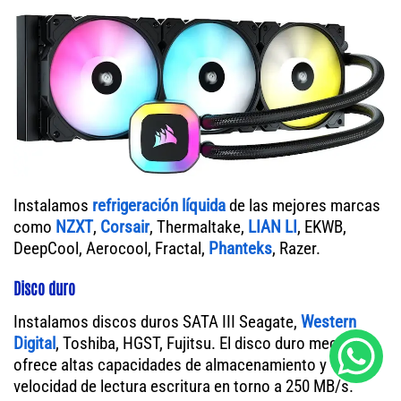
Instalamos
refrigeración líquida
de las mejores marcas
como
NZXT
,
Corsair
, Thermaltake,
LIAN LI
, EKWB,
DeepCool, Aerocool, Fractal,
Phanteks
, Razer.
Disco duro
Instalamos discos duros SATA III Seagate,
Western
Digital
, Toshiba, HGST, Fujitsu. El disco duro mecánico
ofrece altas capacidades de almacenamiento y
velocidad de lectura escritura en torno a 250 MB/s.