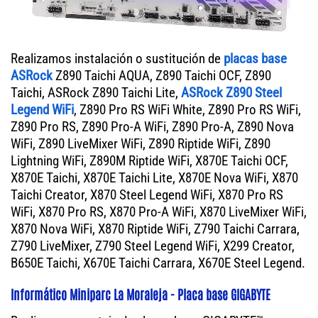
Realizamos instalación o sustitución de
placas base
ASRock
Z890 Taichi AQUA, Z890 Taichi OCF, Z890
Taichi, ASRock Z890 Taichi Lite,
ASRock Z890 Steel
Legend WiFi
, Z890 Pro RS WiFi White, Z890 Pro RS WiFi,
Z890 Pro RS, Z890 Pro-A WiFi, Z890 Pro-A, Z890 Nova
WiFi, Z890 LiveMixer WiFi, Z890 Riptide WiFi, Z890
Lightning WiFi, Z890M Riptide WiFi, X870E Taichi OCF,
X870E Taichi, X870E Taichi Lite, X870E Nova WiFi, X870
Taichi Creator, X870 Steel Legend WiFi, X870 Pro RS
WiFi, X870 Pro RS, X870 Pro-A WiFi, X870 LiveMixer WiFi,
X870 Nova WiFi, X870 Riptide WiFi, Z790 Taichi Carrara,
Z790 LiveMixer, Z790 Steel Legend WiFi, X299 Creator,
B650E Taichi, X670E Taichi Carrara, X670E Steel Legend.
Informático Miniparc La Moraleja - Placa base GIGABYTE