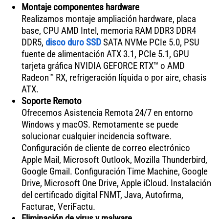
Montaje componentes hardware
Realizamos montaje ampliación hardware, placa
base, CPU AMD Intel, memoria RAM DDR3 DDR4
DDR5,
disco duro SSD
SATA NVMe PCIe 5.0, PSU
fuente de alimentación ATX 3.1, PCIe 5.1, GPU
tarjeta gráfica NVIDIA GEFORCE RTX™ o AMD
Radeon™ RX, refrigeración líquida o por aire, chasis
ATX.
Soporte Remoto
Ofrecemos Asistencia Remota 24/7 en entorno
Windows y macOS. Remotamente se puede
solucionar cualquier incidencia software.
Configuración de cliente de correo electrónico
Apple Mail, Microsoft Outlook, Mozilla Thunderbird,
Google Gmail. Configuración Time Machine, Google
Drive, Microsoft One Drive, Apple iCloud. Instalación
del certificado digital FNMT, Java, Autofirma,
Facturae, VeriFactu.
Eliminación de virus y malware