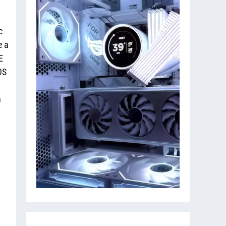
c
e a
E
OS
n