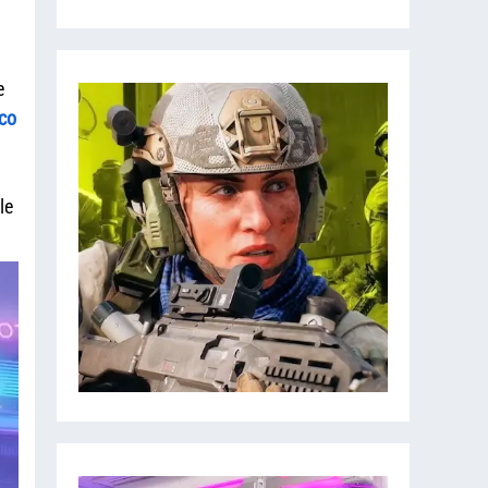
e
co
le