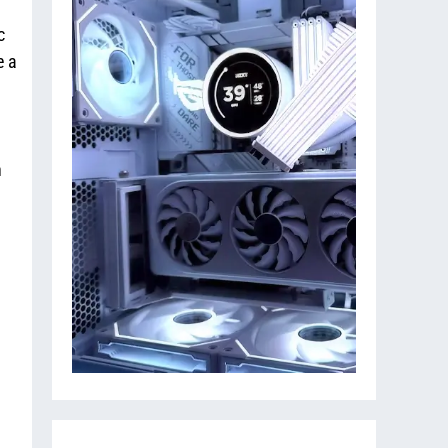
c
e a
n