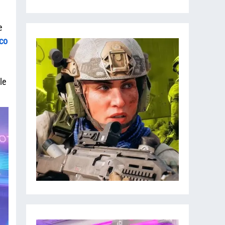
e
co
le