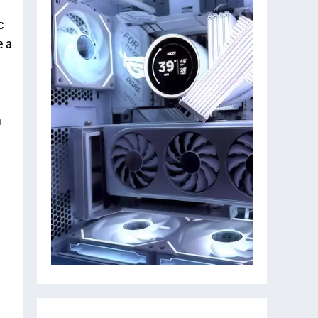
c
e a
n