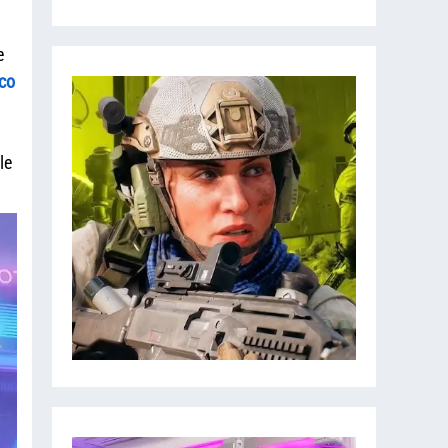
e
co
le