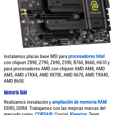
Instalamos placas base MSI para
procesadores Intel
con chipset Z890, Z790, Z690, Z590, B760, B660, H610 y
para procesadores AMD con chipset AMD AM4, AMD
AM5, AMD sTRX4, AMD X870E, AMD X670, AMD TRX40,
AMD B650.
Memoria RAM
Realizamos instalación y
ampliación de memoria RAM
DDR5, DDR4. Trabajamos con las mejoras marcas del
mercado como,
CORSAIR
, Crucial,
Kingston
, Team