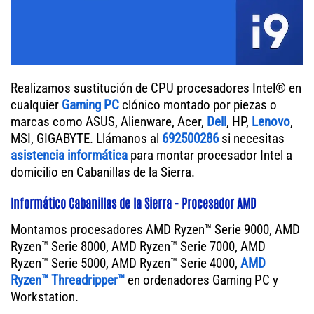
Realizamos sustitución de CPU procesadores Intel® en
cualquier
Gaming PC
clónico montado por piezas o
marcas como ASUS, Alienware, Acer,
Dell
, HP,
Lenovo
,
MSI, GIGABYTE. Llámanos al
692500286
si necesitas
asistencia informática
para montar procesador Intel a
domicilio en Cabanillas de la Sierra.
Informático Cabanillas de la Sierra - Procesador AMD
Montamos procesadores AMD Ryzen™ Serie 9000, AMD
Ryzen™ Serie 8000, AMD Ryzen™ Serie 7000, AMD
Ryzen™ Serie 5000, AMD Ryzen™ Serie 4000,
AMD
Ryzen™ Threadripper™
en ordenadores Gaming PC y
Workstation.