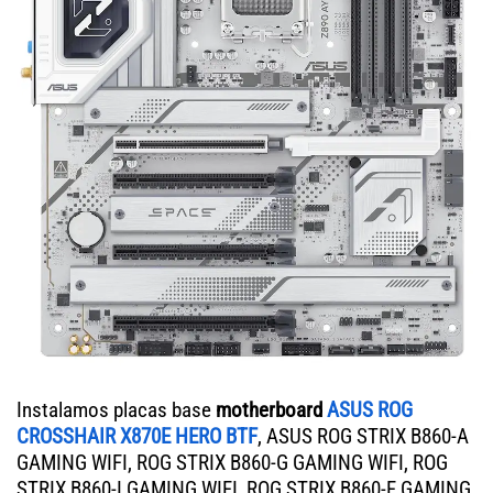
Instalamos placas base
motherboard
ASUS ROG
CROSSHAIR X870E HERO BTF
, ASUS ROG STRIX B860-A
GAMING WIFI, ROG STRIX B860-G GAMING WIFI, ROG
STRIX B860-I GAMING WIFI, ROG STRIX B860-F GAMING