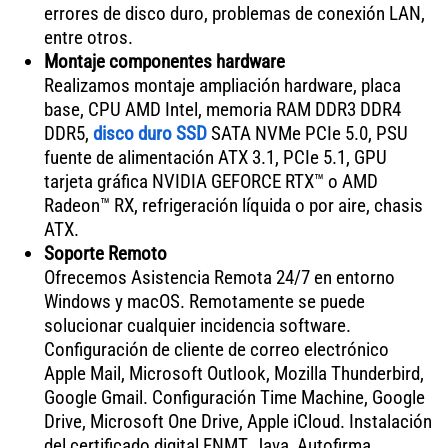
errores de disco duro, problemas de conexión LAN,
entre otros.
Montaje componentes hardware
Realizamos montaje ampliación hardware, placa
base, CPU AMD Intel, memoria RAM DDR3 DDR4
DDR5,
disco duro SSD
SATA NVMe PCIe 5.0, PSU
fuente de alimentación ATX 3.1, PCIe 5.1, GPU
tarjeta gráfica NVIDIA GEFORCE RTX™ o AMD
Radeon™ RX, refrigeración líquida o por aire, chasis
ATX.
Soporte Remoto
Ofrecemos Asistencia Remota 24/7 en entorno
Windows y macOS. Remotamente se puede
solucionar cualquier incidencia software.
Configuración de cliente de correo electrónico
Apple Mail, Microsoft Outlook, Mozilla Thunderbird,
Google Gmail. Configuración Time Machine, Google
Drive, Microsoft One Drive, Apple iCloud. Instalación
del certificado digital FNMT, Java, Autofirma,