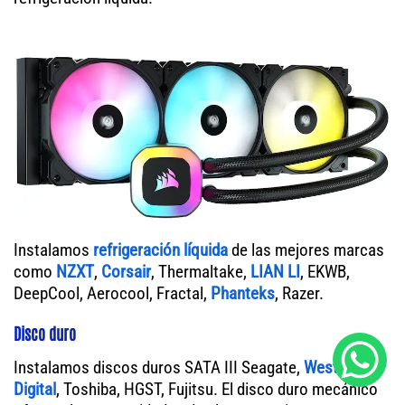
Instalamos
refrigeración líquida
de las mejores marcas
como
NZXT
,
Corsair
, Thermaltake,
LIAN LI
, EKWB,
DeepCool, Aerocool, Fractal,
Phanteks
, Razer.
Disco duro
Instalamos discos duros SATA III Seagate,
Western
Digital
, Toshiba, HGST, Fujitsu. El disco duro mecánico