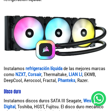
Instalamos
refrigeración líquida
de las mejores marcas
como
NZXT
,
Corsair
, Thermaltake,
LIAN LI
, EKWB,
DeepCool, Aerocool, Fractal,
Phanteks
, Razer.
Disco duro
Instalamos discos duros SATA III Seagate,
Western
Digital
, Toshiba, HGST, Fujitsu. El disco duro mecánico