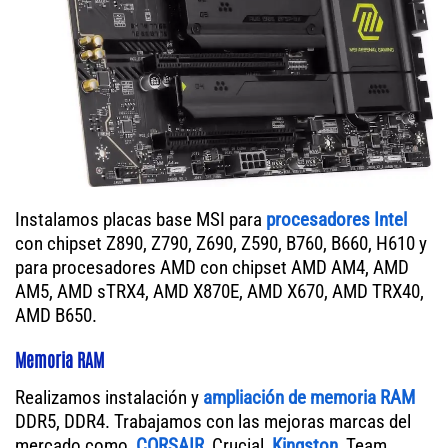
Instalamos placas base MSI para
procesadores Intel
con chipset Z890, Z790, Z690, Z590, B760, B660, H610 y
para procesadores AMD con chipset AMD AM4, AMD
AM5, AMD sTRX4, AMD X870E, AMD X670, AMD TRX40,
AMD B650.
Memoria RAM
Realizamos instalación y
ampliación de memoria RAM
DDR5, DDR4. Trabajamos con las mejoras marcas del
mercado como,
CORSAIR
, Crucial,
Kingston
, Team