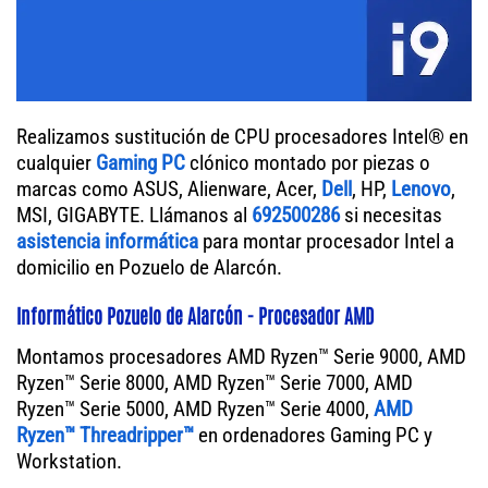
Realizamos sustitución de CPU procesadores Intel® en
cualquier
Gaming PC
clónico montado por piezas o
marcas como ASUS, Alienware, Acer,
Dell
, HP,
Lenovo
,
MSI, GIGABYTE. Llámanos al
692500286
si necesitas
asistencia informática
para montar procesador Intel a
domicilio en Pozuelo de Alarcón.
Informático Pozuelo de Alarcón - Procesador AMD
Montamos procesadores AMD Ryzen™ Serie 9000, AMD
Ryzen™ Serie 8000, AMD Ryzen™ Serie 7000, AMD
Ryzen™ Serie 5000, AMD Ryzen™ Serie 4000,
AMD
Ryzen™ Threadripper™
en ordenadores Gaming PC y
Workstation.