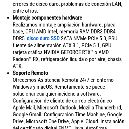
errores de disco duro, problemas de conexión LAN,
entre otros.
Montaje componentes hardware
Realizamos montaje ampliación hardware, placa
base, CPU AMD Intel, memoria RAM DDR3 DDR4
DDR5,
disco duro SSD
SATA NVMe PCIe 5.0, PSU
fuente de alimentación ATX 3.1, PCIe 5.1, GPU
tarjeta gráfica NVIDIA GEFORCE RTX™ o AMD
Radeon™ RX, refrigeración líquida o por aire, chasis
ATX.
Soporte Remoto
Ofrecemos Asistencia Remota 24/7 en entorno
Windows y macOS. Remotamente se puede
solucionar cualquier incidencia software.
Configuración de cliente de correo electrónico
Apple Mail, Microsoft Outlook, Mozilla Thunderbird,
Google Gmail. Configuración Time Machine, Google
Drive, Microsoft One Drive, Apple iCloud. Instalación
del certificado digital FNMT, Java, Autofirma,