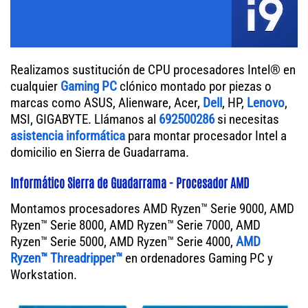
Realizamos sustitución de CPU procesadores Intel® en
cualquier
Gaming PC
clónico montado por piezas o
marcas como ASUS, Alienware, Acer,
Dell
, HP,
Lenovo
,
MSI, GIGABYTE. Llámanos al
692500286
si necesitas
asistencia informática
para montar procesador Intel a
domicilio en Sierra de Guadarrama.
Informático Sierra de Guadarrama - Procesador AMD
Montamos procesadores AMD Ryzen™ Serie 9000, AMD
Ryzen™ Serie 8000, AMD Ryzen™ Serie 7000, AMD
Ryzen™ Serie 5000, AMD Ryzen™ Serie 4000,
AMD
Ryzen™ Threadripper™
en ordenadores Gaming PC y
Workstation.