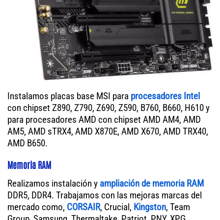
Instalamos placas base MSI para
procesadores Intel
con chipset Z890, Z790, Z690, Z590, B760, B660, H610 y
para procesadores AMD con chipset AMD AM4, AMD
AM5, AMD sTRX4, AMD X870E, AMD X670, AMD TRX40,
AMD B650.
Memoria RAM
Realizamos instalación y
ampliación de memoria RAM
DDR5, DDR4. Trabajamos con las mejoras marcas del
mercado como,
CORSAIR
, Crucial,
Kingston
, Team
Group, Samsung, Thermaltake, Patriot, PNY, XPG.