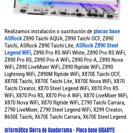
Realizamos instalación o sustitución de
placas base
ASRock
Z890 Taichi AQUA, Z890 Taichi OCF, Z890
Taichi, ASRock Z890 Taichi Lite,
ASRock Z890 Steel
Legend WiFi
, Z890 Pro RS WiFi White, Z890 Pro RS WiFi,
Z890 Pro RS, Z890 Pro-A WiFi, Z890 Pro-A, Z890 Nova
WiFi, Z890 LiveMixer WiFi, Z890 Riptide WiFi, Z890
Lightning WiFi, Z890M Riptide WiFi, X870E Taichi OCF,
X870E Taichi, X870E Taichi Lite, X870E Nova WiFi, X870
Taichi Creator, X870 Steel Legend WiFi, X870 Pro RS
WiFi, X870 Pro RS, X870 Pro-A WiFi, X870 LiveMixer WiFi,
X870 Nova WiFi, X870 Riptide WiFi, Z790 Taichi Carrara,
Z790 LiveMixer, Z790 Steel Legend WiFi, X299 Creator,
B650E Taichi, X670E Taichi Carrara, X670E Steel Legend.
Informático Sierra de Guadarrama - Placa base GIGABYTE