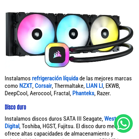
Instalamos
refrigeración líquida
de las mejores marcas
como
NZXT
,
Corsair
, Thermaltake,
LIAN LI
, EKWB,
DeepCool, Aerocool, Fractal,
Phanteks
, Razer.
Disco duro
Instalamos discos duros SATA III Seagate,
Western
Digital
, Toshiba, HGST, Fujitsu. El disco duro mecánico
ofrece altas capacidades de almacenamiento y