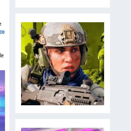
e
co
le