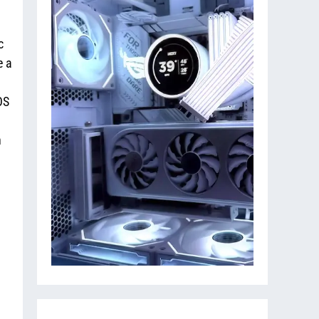
c
e a
OS
n