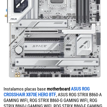
Instalamos placas base
motherboard
ASUS ROG
CROSSHAIR X870E HERO BTF
, ASUS ROG STRIX B860-A
GAMING WIFI, ROG STRIX B860-G GAMING WIFI, ROG
STRIX B860-I GAMING WIFI, ROG STRIX B860-F GAMING