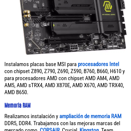
Instalamos placas base MSI para
procesadores Intel
con chipset Z890, Z790, Z690, Z590, B760, B660, H610 y
para procesadores AMD con chipset AMD AM4, AMD
AM5, AMD sTRX4, AMD X870E, AMD X670, AMD TRX40,
AMD B650.
Memoria RAM
Realizamos instalación y
ampliación de memoria RAM
DDR5, DDR4. Trabajamos con las mejoras marcas del
mercado como,
CORSAIR
, Crucial,
Kingston
, Team