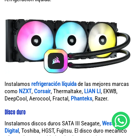
Instalamos
refrigeración líquida
de las mejores marcas
como
NZXT
,
Corsair
, Thermaltake,
LIAN LI
, EKWB,
DeepCool, Aerocool, Fractal,
Phanteks
, Razer.
Disco duro
Instalamos discos duros SATA III Seagate,
Western
Digital
, Toshiba, HGST, Fujitsu. El disco duro mecánico