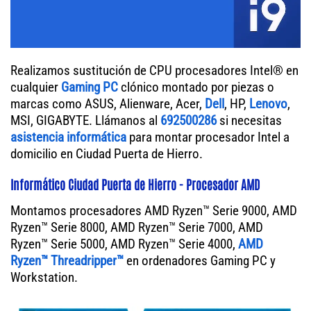
Realizamos sustitución de CPU procesadores Intel® en
cualquier
Gaming PC
clónico montado por piezas o
marcas como ASUS, Alienware, Acer,
Dell
, HP,
Lenovo
,
MSI, GIGABYTE. Llámanos al
692500286
si necesitas
asistencia informática
para montar procesador Intel a
domicilio en Ciudad Puerta de Hierro.
Informático Ciudad Puerta de Hierro - Procesador AMD
Montamos procesadores AMD Ryzen™ Serie 9000, AMD
Ryzen™ Serie 8000, AMD Ryzen™ Serie 7000, AMD
Ryzen™ Serie 5000, AMD Ryzen™ Serie 4000,
AMD
Ryzen™ Threadripper™
en ordenadores Gaming PC y
Workstation.