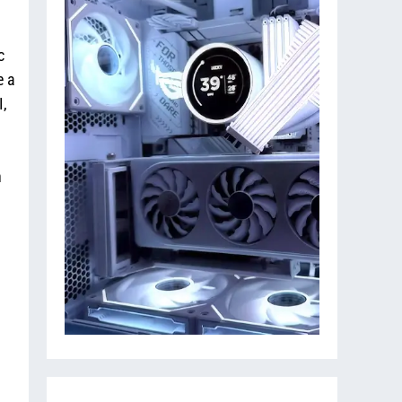
c
e a
I,
n