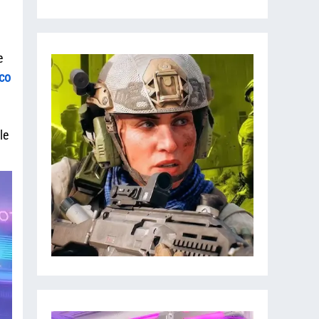
e
co
le