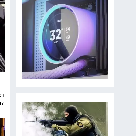
en
as