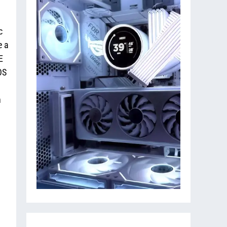
c
e a
E
OS
n