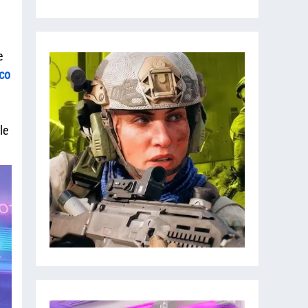
e
co
le