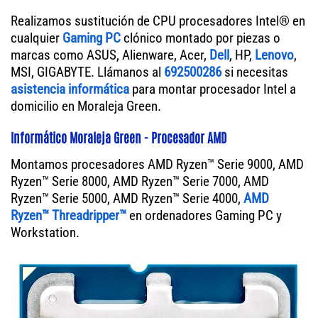
Realizamos sustitución de CPU procesadores Intel® en
cualquier
Gaming PC
clónico montado por piezas o
marcas como ASUS, Alienware, Acer,
Dell
, HP,
Lenovo
,
MSI, GIGABYTE. Llámanos al
692500286
si necesitas
asistencia informática
para montar procesador Intel a
domicilio en Moraleja Green.
Informático Moraleja Green - Procesador AMD
Montamos procesadores AMD Ryzen™ Serie 9000, AMD
Ryzen™ Serie 8000, AMD Ryzen™ Serie 7000, AMD
Ryzen™ Serie 5000, AMD Ryzen™ Serie 4000,
AMD
Ryzen™ Threadripper™
en ordenadores Gaming PC y
Workstation.