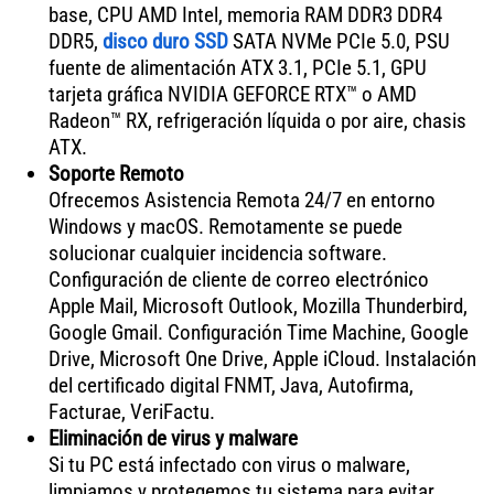
base, CPU AMD Intel, memoria RAM DDR3 DDR4
DDR5,
disco duro SSD
SATA NVMe PCIe 5.0, PSU
fuente de alimentación ATX 3.1, PCIe 5.1, GPU
tarjeta gráfica NVIDIA GEFORCE RTX™ o AMD
Radeon™ RX, refrigeración líquida o por aire, chasis
ATX.
Soporte Remoto
Ofrecemos Asistencia Remota 24/7 en entorno
Windows y macOS. Remotamente se puede
solucionar cualquier incidencia software.
Configuración de cliente de correo electrónico
Apple Mail, Microsoft Outlook, Mozilla Thunderbird,
Google Gmail. Configuración Time Machine, Google
Drive, Microsoft One Drive, Apple iCloud. Instalación
del certificado digital FNMT, Java, Autofirma,
Facturae, VeriFactu.
Eliminación de virus y malware
Si tu PC está infectado con virus o malware,
limpiamos y protegemos tu sistema para evitar