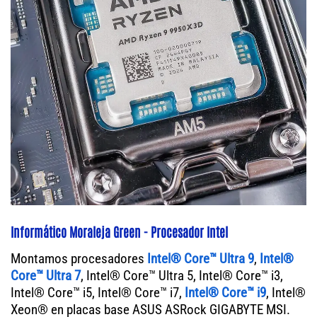
Informático Moraleja Green - Procesador Intel
Montamos procesadores
Intel® Core™ Ultra 9
,
Intel®
Core™ Ultra 7
, Intel® Core™ Ultra 5, Intel® Core™ i3,
Intel® Core™ i5, Intel® Core™ i7,
Intel® Core™ i9
, Intel®
Xeon® en placas base ASUS ASRock GIGABYTE MSI.