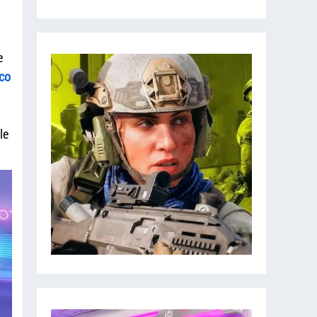
e
co
le