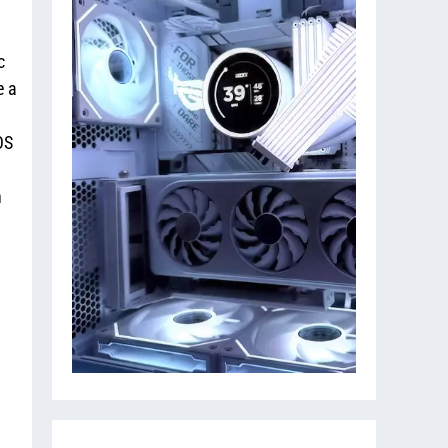
c
e a
OS
n