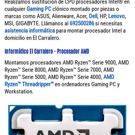
Realizamos sustitución de CPU procesadores Intel® en
cualquier
Gaming PC
clónico montado por piezas o
marcas como ASUS, Alienware, Acer,
Dell
, HP,
Lenovo
,
MSI, GIGABYTE. Llámanos al
692500286
si necesitas
asistencia informática
para montar procesador Intel a
domicilio en El Carralero.
Informático El Carralero - Procesador AMD
Montamos procesadores AMD Ryzen™ Serie 9000, AMD
Ryzen™ Serie 8000, AMD Ryzen™ Serie 7000, AMD
Ryzen™ Serie 5000, AMD Ryzen™ Serie 4000,
AMD
Ryzen™ Threadripper™
en ordenadores Gaming PC y
Workstation.