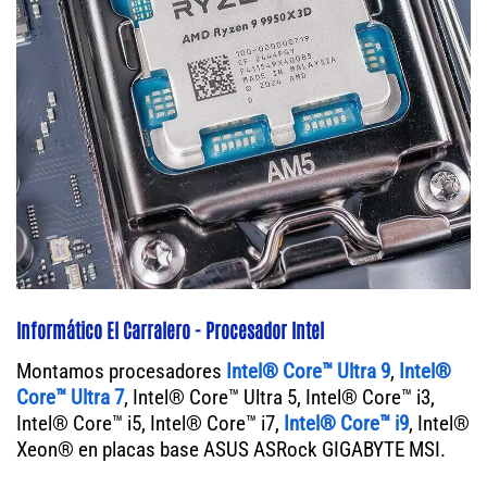
Informático El Carralero - Procesador Intel
Montamos procesadores
Intel® Core™ Ultra 9
,
Intel®
Core™ Ultra 7
, Intel® Core™ Ultra 5, Intel® Core™ i3,
Intel® Core™ i5, Intel® Core™ i7,
Intel® Core™ i9
, Intel®
Xeon® en placas base ASUS ASRock GIGABYTE MSI.