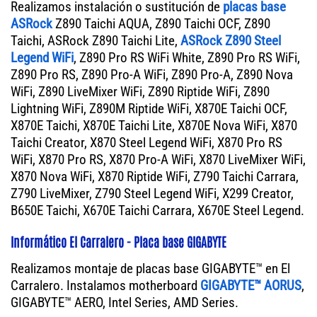
Realizamos instalación o sustitución de
placas base
ASRock
Z890 Taichi AQUA, Z890 Taichi OCF, Z890
Taichi, ASRock Z890 Taichi Lite,
ASRock Z890 Steel
Legend WiFi
, Z890 Pro RS WiFi White, Z890 Pro RS WiFi,
Z890 Pro RS, Z890 Pro-A WiFi, Z890 Pro-A, Z890 Nova
WiFi, Z890 LiveMixer WiFi, Z890 Riptide WiFi, Z890
Lightning WiFi, Z890M Riptide WiFi, X870E Taichi OCF,
X870E Taichi, X870E Taichi Lite, X870E Nova WiFi, X870
Taichi Creator, X870 Steel Legend WiFi, X870 Pro RS
WiFi, X870 Pro RS, X870 Pro-A WiFi, X870 LiveMixer WiFi,
X870 Nova WiFi, X870 Riptide WiFi, Z790 Taichi Carrara,
Z790 LiveMixer, Z790 Steel Legend WiFi, X299 Creator,
B650E Taichi, X670E Taichi Carrara, X670E Steel Legend.
Informático El Carralero - Placa base GIGABYTE
Realizamos montaje de placas base GIGABYTE™ en El
Carralero. Instalamos motherboard
GIGABYTE™ AORUS
,
GIGABYTE™ AERO, Intel Series, AMD Series.