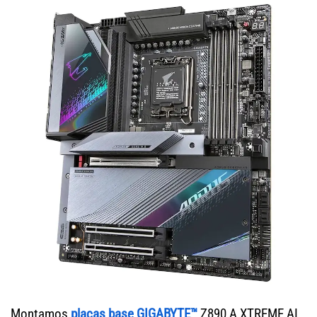
Montamos
placas base GIGABYTE™
Z890 A XTREME AI