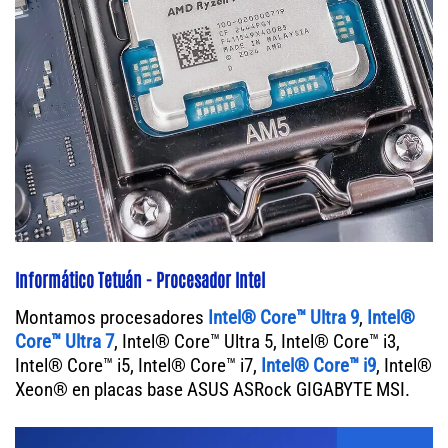
Informático Tetuán - Procesador Intel
Montamos procesadores
Intel® Core™ Ultra 9
,
Intel®
Core™ Ultra 7
, Intel® Core™ Ultra 5, Intel® Core™ i3,
Intel® Core™ i5, Intel® Core™ i7,
Intel® Core™ i9
, Intel®
Xeon® en placas base ASUS ASRock GIGABYTE MSI.