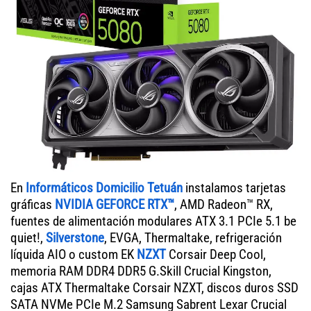
En
Informáticos Domicilio Tetuán
instalamos tarjetas
gráficas
NVIDIA GEFORCE RTX™
, AMD Radeon™ RX,
fuentes de alimentación modulares ATX 3.1 PCIe 5.1 be
quiet!,
Silverstone
, EVGA, Thermaltake, refrigeración
líquida AIO o custom EK
NZXT
Corsair Deep Cool,
memoria RAM DDR4 DDR5 G.Skill Crucial Kingston,
cajas ATX Thermaltake Corsair NZXT, discos duros SSD
SATA NVMe PCIe M.2 Samsung Sabrent Lexar Crucial