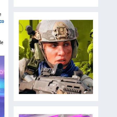
e
co
le