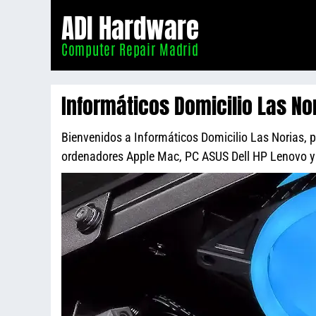
Informático
ADI Hardware
Madrid
Computer Repair Madrid
Informáticos Domicilio Las No
Bienvenidos a Informáticos Domicilio Las Norias, po
ordenadores Apple Mac, PC ASUS Dell HP Lenovo 