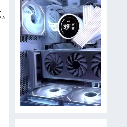
c
e a
n