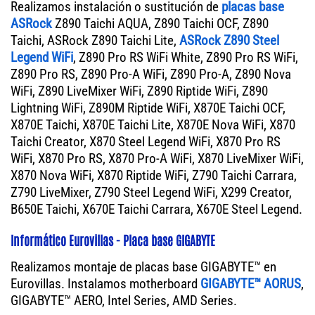
Realizamos instalación o sustitución de
placas base
ASRock
Z890 Taichi AQUA, Z890 Taichi OCF, Z890
Taichi, ASRock Z890 Taichi Lite,
ASRock Z890 Steel
Legend WiFi
, Z890 Pro RS WiFi White, Z890 Pro RS WiFi,
Z890 Pro RS, Z890 Pro-A WiFi, Z890 Pro-A, Z890 Nova
WiFi, Z890 LiveMixer WiFi, Z890 Riptide WiFi, Z890
Lightning WiFi, Z890M Riptide WiFi, X870E Taichi OCF,
X870E Taichi, X870E Taichi Lite, X870E Nova WiFi, X870
Taichi Creator, X870 Steel Legend WiFi, X870 Pro RS
WiFi, X870 Pro RS, X870 Pro-A WiFi, X870 LiveMixer WiFi,
X870 Nova WiFi, X870 Riptide WiFi, Z790 Taichi Carrara,
Z790 LiveMixer, Z790 Steel Legend WiFi, X299 Creator,
B650E Taichi, X670E Taichi Carrara, X670E Steel Legend.
Informático Eurovillas - Placa base GIGABYTE
Realizamos montaje de placas base GIGABYTE™ en
Eurovillas. Instalamos motherboard
GIGABYTE™ AORUS
,
GIGABYTE™ AERO, Intel Series, AMD Series.