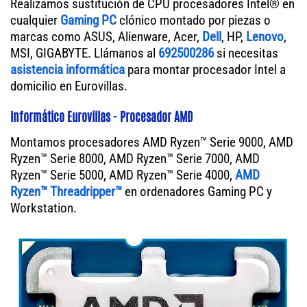
Realizamos sustitución de CPU procesadores Intel® en
cualquier
Gaming PC
clónico montado por piezas o
marcas como ASUS, Alienware, Acer,
Dell
, HP,
Lenovo
,
MSI, GIGABYTE. Llámanos al
692500286
si necesitas
asistencia informática
para montar procesador Intel a
domicilio en Eurovillas.
Informático Eurovillas - Procesador AMD
Montamos procesadores AMD Ryzen™ Serie 9000, AMD
Ryzen™ Serie 8000, AMD Ryzen™ Serie 7000, AMD
Ryzen™ Serie 5000, AMD Ryzen™ Serie 4000,
AMD
Ryzen™ Threadripper™
en ordenadores Gaming PC y
Workstation.