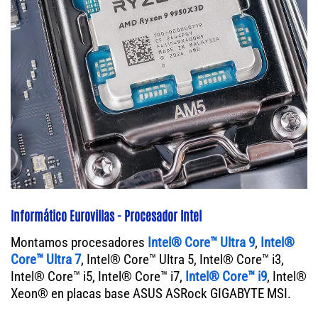
Informático Eurovillas - Procesador Intel
Montamos procesadores
Intel® Core™ Ultra 9
,
Intel®
Core™ Ultra 7
, Intel® Core™ Ultra 5, Intel® Core™ i3,
Intel® Core™ i5, Intel® Core™ i7,
Intel® Core™ i9
, Intel®
Xeon® en placas base ASUS ASRock GIGABYTE MSI.