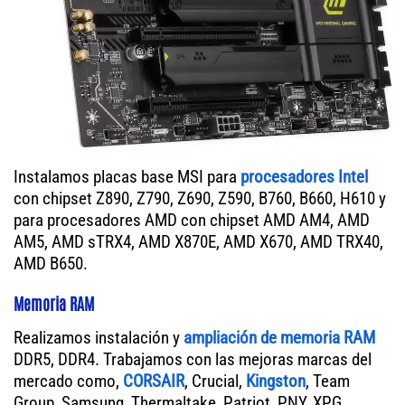
Instalamos placas base MSI para
procesadores Intel
con chipset Z890, Z790, Z690, Z590, B760, B660, H610 y
para procesadores AMD con chipset AMD AM4, AMD
AM5, AMD sTRX4, AMD X870E, AMD X670, AMD TRX40,
AMD B650.
Memoria RAM
Realizamos instalación y
ampliación de memoria RAM
DDR5, DDR4. Trabajamos con las mejoras marcas del
mercado como,
CORSAIR
, Crucial,
Kingston
, Team
Group, Samsung, Thermaltake, Patriot, PNY, XPG.