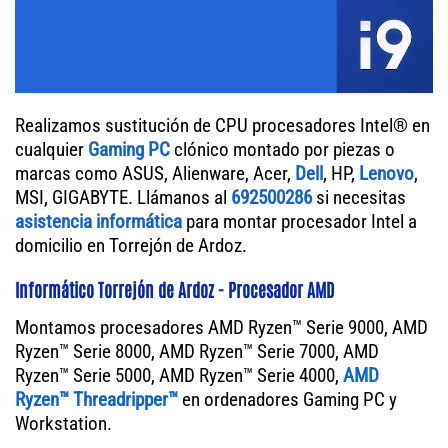
Realizamos sustitución de CPU procesadores Intel® en
cualquier
Gaming PC
clónico montado por piezas o
marcas como ASUS, Alienware, Acer,
Dell
, HP,
Lenovo
,
MSI, GIGABYTE. Llámanos al
692500286
si necesitas
asistencia informática
para montar procesador Intel a
domicilio en Torrejón de Ardoz.
Informático Torrejón de Ardoz - Procesador AMD
Montamos procesadores AMD Ryzen™ Serie 9000, AMD
Ryzen™ Serie 8000, AMD Ryzen™ Serie 7000, AMD
Ryzen™ Serie 5000, AMD Ryzen™ Serie 4000,
AMD
Ryzen™ Threadripper™
en ordenadores Gaming PC y
Workstation.