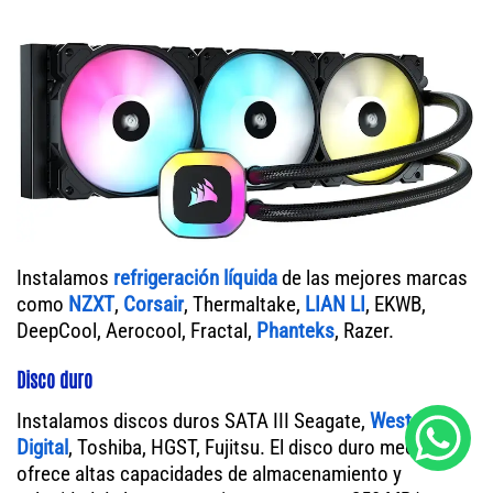
Instalamos
refrigeración líquida
de las mejores marcas
como
NZXT
,
Corsair
, Thermaltake,
LIAN LI
, EKWB,
DeepCool, Aerocool, Fractal,
Phanteks
, Razer.
Disco duro
Instalamos discos duros SATA III Seagate,
Western
Digital
, Toshiba, HGST, Fujitsu. El disco duro mecánico
ofrece altas capacidades de almacenamiento y