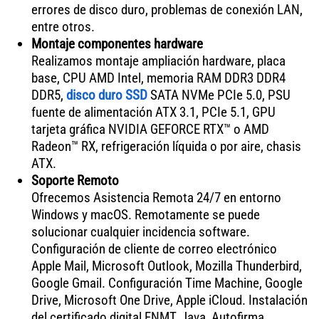
errores de disco duro, problemas de conexión LAN,
entre otros.
Montaje componentes hardware
Realizamos montaje ampliación hardware, placa
base, CPU AMD Intel, memoria RAM DDR3 DDR4
DDR5,
disco duro SSD
SATA NVMe PCIe 5.0, PSU
fuente de alimentación ATX 3.1, PCIe 5.1, GPU
tarjeta gráfica NVIDIA GEFORCE RTX™ o AMD
Radeon™ RX, refrigeración líquida o por aire, chasis
ATX.
Soporte Remoto
Ofrecemos Asistencia Remota 24/7 en entorno
Windows y macOS. Remotamente se puede
solucionar cualquier incidencia software.
Configuración de cliente de correo electrónico
Apple Mail, Microsoft Outlook, Mozilla Thunderbird,
Google Gmail. Configuración Time Machine, Google
Drive, Microsoft One Drive, Apple iCloud. Instalación
del certificado digital FNMT, Java, Autofirma,