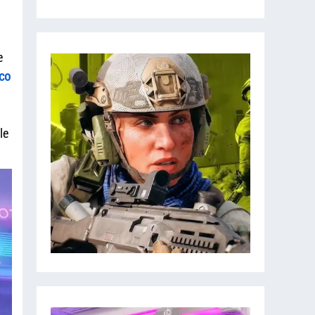
e
co
le