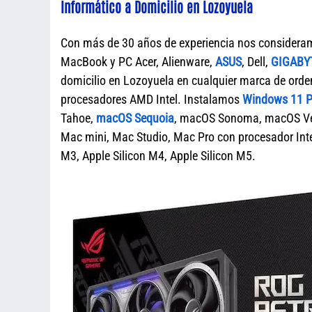
Informático a Domicilio en Lozoyuela
Con más de 30 años de experiencia nos considera
MacBook y PC Acer, Alienware,
ASUS
, Dell,
GIGABY
domicilio en Lozoyuela en cualquier marca de o
procesadores AMD Intel. Instalamos
Windows 11 Pr
Tahoe,
macOS Sequoia
, macOS Sonoma, macOS Ven
Mac mini, Mac Studio, Mac Pro con procesador Intel
M3, Apple Silicon M4, Apple Silicon M5.