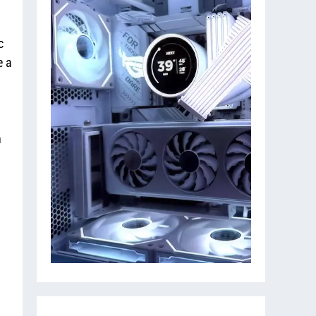
c
e a
n