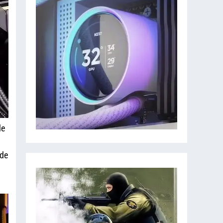
de
 de