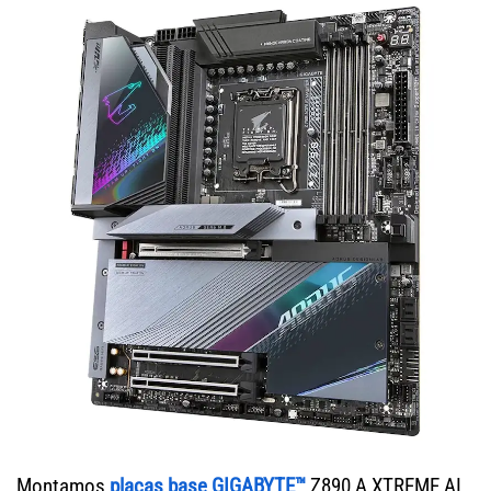
Montamos
placas base GIGABYTE™
Z890 A XTREME AI