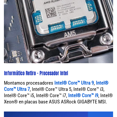
Informático Retiro - Procesador Intel
Montamos procesadores
Intel® Core™ Ultra 9
,
Intel®
Core™ Ultra 7
, Intel® Core™ Ultra 5, Intel® Core™ i3,
Intel® Core™ i5, Intel® Core™ i7,
Intel® Core™ i9
, Intel®
Xeon® en placas base ASUS ASRock GIGABYTE MSI.