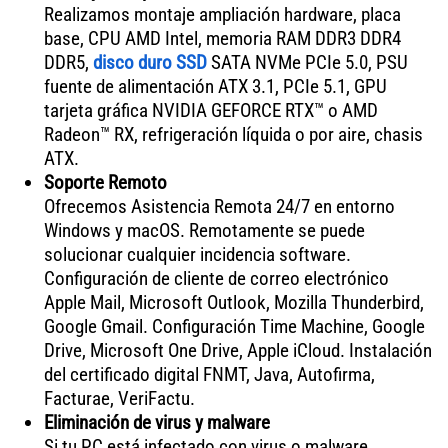
Realizamos montaje ampliación hardware, placa
base, CPU AMD Intel, memoria RAM DDR3 DDR4
DDR5,
disco duro SSD
SATA NVMe PCIe 5.0, PSU
fuente de alimentación ATX 3.1, PCIe 5.1, GPU
tarjeta gráfica NVIDIA GEFORCE RTX™ o AMD
Radeon™ RX, refrigeración líquida o por aire, chasis
ATX.
Soporte Remoto
Ofrecemos Asistencia Remota 24/7 en entorno
Windows y macOS. Remotamente se puede
solucionar cualquier incidencia software.
Configuración de cliente de correo electrónico
Apple Mail, Microsoft Outlook, Mozilla Thunderbird,
Google Gmail. Configuración Time Machine, Google
Drive, Microsoft One Drive, Apple iCloud. Instalación
del certificado digital FNMT, Java, Autofirma,
Facturae, VeriFactu.
Eliminación de virus y malware
Si tu PC está infectado con virus o malware,