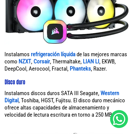
Instalamos
refrigeración líquida
de las mejores marcas
como
NZXT
,
Corsair
, Thermaltake,
LIAN LI
, EKWB,
DeepCool, Aerocool, Fractal,
Phanteks
, Razer.
Disco duro
Instalamos discos duros SATA III Seagate,
Western
Digital
, Toshiba, HGST, Fujitsu. El disco duro mecánico
ofrece altas capacidades de almacenamiento y
velocidad de lectura escritura en torno a 250 MB/s.