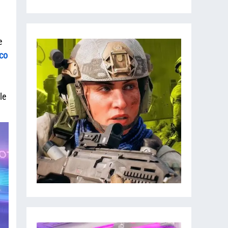
e
co
le