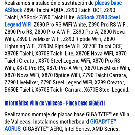
Realizamos instalación o sustitución de
placas base
ASRock
Z890 Taichi AQUA, Z890 Taichi OCF, Z890
Taichi, ASRock Z890 Taichi Lite,
ASRock Z890 Steel
Legend WiFi
, Z890 Pro RS WiFi White, Z890 Pro RS WiFi,
Z890 Pro RS, Z890 Pro-A WiFi, Z890 Pro-A, Z890 Nova
WiFi, Z890 LiveMixer WiFi, Z890 Riptide WiFi, Z890
Lightning WiFi, Z890M Riptide WiFi, X870E Taichi OCF,
X870E Taichi, X870E Taichi Lite, X870E Nova WiFi, X870
Taichi Creator, X870 Steel Legend WiFi, X870 Pro RS
WiFi, X870 Pro RS, X870 Pro-A WiFi, X870 LiveMixer WiFi,
X870 Nova WiFi, X870 Riptide WiFi, Z790 Taichi Carrara,
Z790 LiveMixer, Z790 Steel Legend WiFi, X299 Creator,
B650E Taichi, X670E Taichi Carrara, X670E Steel Legend.
Informático Villa de Vallecas - Placa base GIGABYTE
Realizamos montaje de placas base GIGABYTE™ en Villa
de Vallecas. Instalamos motherboard
GIGABYTE™
AORUS
, GIGABYTE™ AERO, Intel Series, AMD Series.