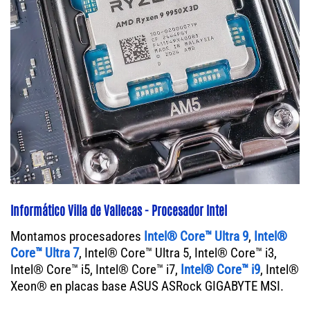
Informático Villa de Vallecas - Procesador Intel
Montamos procesadores
Intel® Core™ Ultra 9
,
Intel®
Core™ Ultra 7
, Intel® Core™ Ultra 5, Intel® Core™ i3,
Intel® Core™ i5, Intel® Core™ i7,
Intel® Core™ i9
, Intel®
Xeon® en placas base ASUS ASRock GIGABYTE MSI.